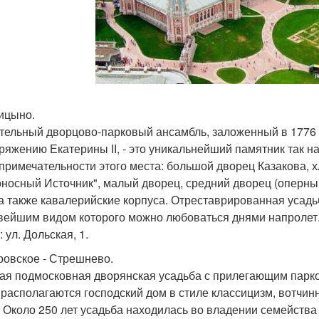
ицыно.
тельный дворцово-парковый ансамбль, заложенный в 1776
ряжению Екатерины ІІ, - это уникальнейший памятник так н
примечательности этого места: большой дворец Казакова, 
носный Источник", малый дворец, средний дворец (оперный
 а также кавалерийские корпуса. Отреставрированная усадьб
вейшим видом которого можно любоваться днями напролет
 ул. Дольская, 1.
кровское - Стрешнево.
я подмосковная дворянская усадьба с прилегающим парко
 располагаются господский дом в стиле классицизм, вотчинн
. Около 250 лет усадьба находилась во владении семейств