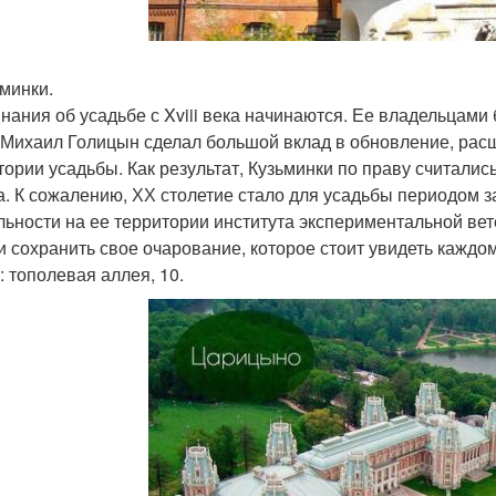
ьминки.
нания об усадьбе с Xviii века начинаются. Ее владельцам
 Михаил Голицын сделал большой вклад в обновление, рас
тории усадьбы. Как результат, Кузьминки по праву считалис
а. К сожалению, ХХ столетие стало для усадьбы периодом з
льности на ее территории института экспериментальной вет
и сохранить свое очарование, которое стоит увидеть каждом
: тополевая аллея, 10.