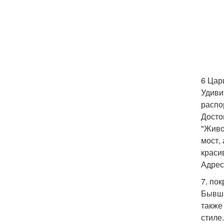
6 Цар
Удиви
распо
Досто
"Живо
мост,
краси
Адрес:
7. по
Бывша
также
стиле