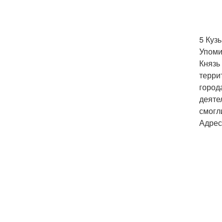
5 Куз
Упоми
Князь
терри
город
деяте
смогл
Адрес