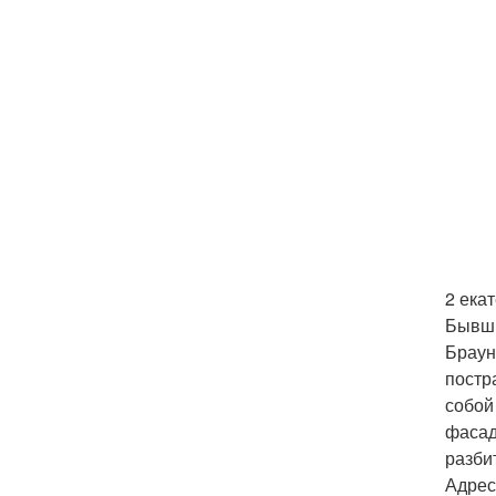
2 ека
Бывши
Браун
постр
собой
фасад
разби
Адрес