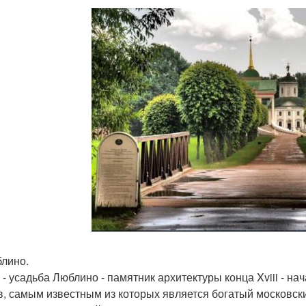
блино.
 - усадьба Люблино - памятник архитектуры конца Xviii - на
в, самым известным из которых является богатый московски