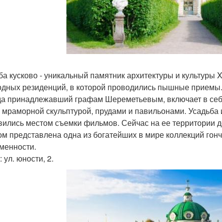
ба кусково - уникальный памятник архитектуры и культуры Xv
одных резиденций, в которой проводились пышные приемы. 
да принадлежавший графам Шереметьевым, включает в себя
с мраморной скульптурой, прудами и павильонами. Усадьба 
вились местом съемки фильмов. Сейчас на ее территории д
ом представлена одна из богатейших в мире коллекций гонча
менности.
 ул. юности, 2.