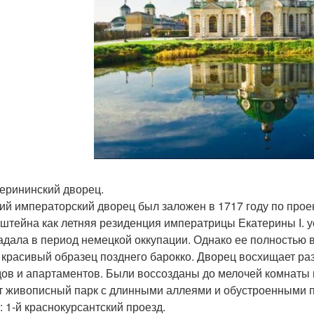
терининский дворец.
й императорский дворец был заложен в 1717 году по прое
штейна как летняя резиденция императрицы Екатерины І. у
адала в период немецкой оккупации. Однако ее полностью в
 красивый образец позднего барокко. Дворец восхищает 
ов и апартаментов. Были воссозданы до мелочей комнаты 
т живописный парк с длинными аллеями и обустроенными 
: 1-й краснокурсантский проезд.