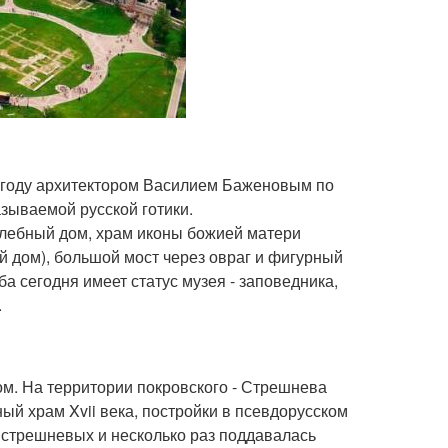
 году архитектором Василием Баженовым по
азываемой русской готики.
хлебный дом, храм иконы божией матери
 дом), большой мост через овраг и фигурный
а сегодня имеет статус музея - заповедника,
.
м. На территории покровского - Стрешнева
ый храм Xvii века, постройки в псевдорусском
а стрешневых и несколько раз поддавалась