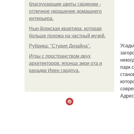
благоухающие цветы гардении -
отличное украшение домашнего
интерьера.
Нью-йоркская квартира, которая
больше похожа на частный музей.
Усадь
Рубрика: "Студия Дизайна".
загор
Игры с пространством двух
неког
архитекторов: японца эири ота и
парк 
канадки Ирен гардпуа.
стано
котор
совре
Адрес: