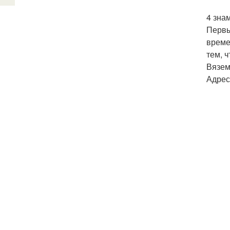
4 знам
Первы
време
тем, 
Вязем
Адрес