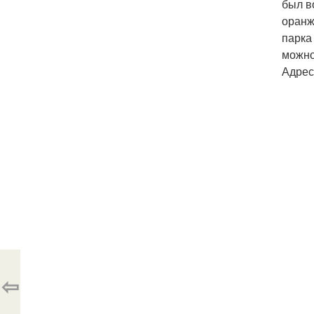
был в
оранж
парка
можно
Адрес
⇦