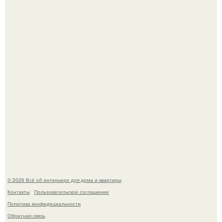
Среди сосен. Этот дом словно вырос среди деревьев, и
жизнь здесь течет в собственном ритме - спокойно, без
спешки и лишнего шума.
Дримскроллинг - новый формат мечтательности.
© 2026 Всё об интерьере для дома и квартиры
Контакты
Пользовательское соглашение
Политика конфидециальности
Обратная связь