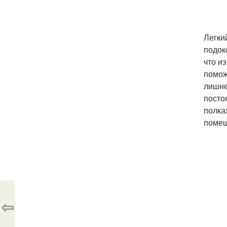
Легки
подок
что и
помож
лишне
посто
полка
помещ
⇦