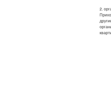
2. ор
Прихо
други
орган
кварт