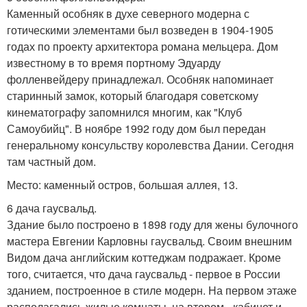
Каменный особняк в духе северного модерна с
готическими элементами был возведен в 1904-1905
годах по проекту архитектора романа мельцера. Дом
известному в то время портному Эдуарду
фолленвейдеру принадлежал. Особняк напоминает
старинный замок, который благодаря советскому
кинематографу запомнился многим, как "Клуб
Самоубийц". В ноябре 1992 году дом был передан
генеральному консульству королевства Дании. Сегодня
там частный дом.
Место: каменный остров, большая аллея, 13.
6 дача гаусвальд.
Здание было построено в 1898 году для жены булочного
мастера Евгении Карловны гаусвальд. Своим внешним
Видом дача английским коттеджам подражает. Кроме
того, считается, что дача гаусвальд - первое в России
зданием, построенное в стиле модерн. На первом этаже
располагались жилые комнаты, на втором - кабинет и