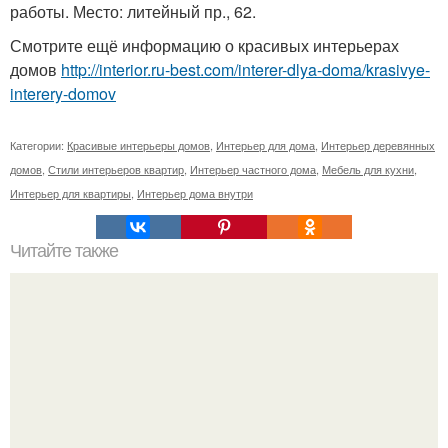
работы. Место: литейный пр., 62.
Смотрите ещё информацию о красивых интерьерах
домов
http://interior.ru-best.com/interer-dlya-doma/krasivye-
interery-domov
Категории:
Красивые интерьеры домов
,
Интерьер для дома
,
Интерьер деревянных
домов
,
Стили интерьеров квартир
,
Интерьер частного дома
,
Мебель для кухни
,
Интерьер для квартиры
,
Интерьер дома внутри
Читайте также
Мы выбираем обрезную доску.