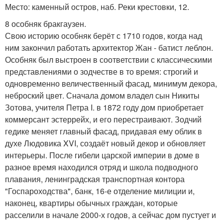
Место: каменный остров, наб. Реки крестовки, 12.
8 особняк бракгаузен.
Свою историю особняк берёт с 1710 годов, когда над
ним закончил работать архитектор Жан - батист леблон.
Особняк был выстроен в соответствии с классическими
представлениями о зодчестве в то время: строгий и
одновременно величественный фасад, минимум декора,
неброский цвет. Сначала домом владел сын Никиты
Зотова, учителя Петра I. в 1872 году дом приобретает
коммерсант эстеррейх, и его перестраивают. Зодчий
гедике меняет главный фасад, придавая ему облик в
духе Людовика XVI, создаёт новый декор и обновляет
интерьеры. После гибели царской империи в доме в
разное время находился отряд и школа подводного
плавания, ленинградская транспортная контора
"Госпароходства", банк, 16-е отделение милиции и,
наконец, квартиры обычных граждан, которые
расселили в начале 2000-х годов, а сейчас дом пустует и