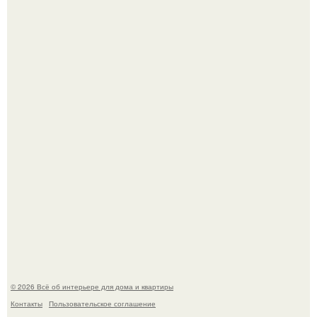
Откуда у дизайнера так много идей?
"Проиллюстрированные Люди": Томас майландер
превратил солнечные ожоги в арт - объект.
© 2026 Всё об интерьере для дома и квартиры
Контакты
Пользовательское соглашение