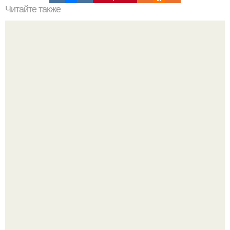
Читайте также
Квартира площадью 36 кв.
Разноцветная керамическая плитка как украшение
интерьера.