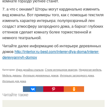
комнате гораздо уютнее станет.
7. а что с окнами? Шторы могут кардинально изменить
вид комнаты. Вот примеры того, как с помощью текстиля
изменить характер интерьера: полупрозрачный лен
создаст атмосферу загородного дома, а бархат глубоких
оттенков сделает комнату более торжественной и
немного театральной.
Читайте далее информацию об интерьере деревянных
домов
http://interior.ru-best.com/interer-dlya-doma/interer-
derevyannyh-domov
Категории:
Идеи дизайна спальни
,
Стили интерьеров квартир
,
Недорогая мебель
,
Мебель диваны
,
Интерьер деревянных домов
,
Интерьер загородного дома
,
Интерьер для дома
Читайте также