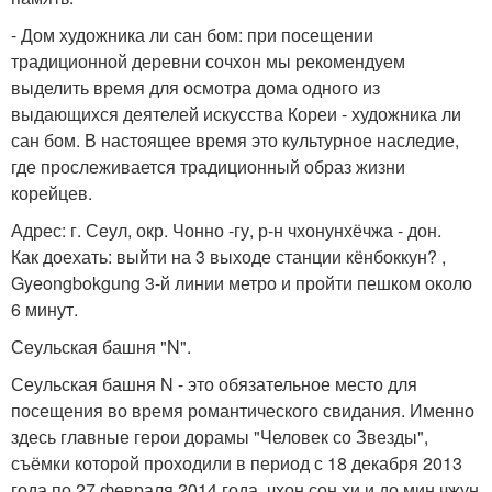
- Дом художника ли сан бом: при посещении
традиционной деревни сочхон мы рекомендуем
выделить время для осмотра дома одного из
выдающихся деятелей искусства Кореи - художника ли
сан бом. В настоящее время это культурное наследие,
где прослеживается традиционный образ жизни
корейцев.
Адрес: г. Сеул, окр. Чонно -гу, р-н чхонунхёчжа - дон.
Как доехать: выйти на 3 выходе станции кёнбоккун? ,
Gyeongbokgung 3-й линии метро и пройти пешком около
6 минут.
Сеульская башня "N".
Сеульская башня N - это обязательное место для
посещения во время романтического свидания. Именно
здесь главные герои дорамы "Человек со Звезды",
съёмки которой проходили в период с 18 декабря 2013
года по 27 февраля 2014 года, чхон сон хи и до мин чжун