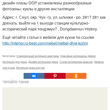
дизайн плазы DDP установлены разнообразные
фотозоны: куклы и другие инсталляции.
Адрес: г. Сеул, окр. Чун -гу, ул. ыльчжи - ро, 281? 281 как
доехать: выйти на 1 выходе станции культурно-
исторический парк тондэмун? , Dongdaemun History.
Ещё читайте статьи о мебели для кухни по ссылке
http://interior.ru-best.com/mebel/mebel-dlya-kuhni
Категории:
Современный интерьер квартиры
,
Красивые интерьеры домов
,
Интерьер для дома
,
Дизайн интерьера дома
,
Стили интерьеров квартир
,
Мебель
для кухни
,
Интерьер дома внутри
Читайте также