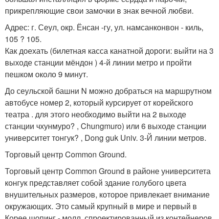
прикрепляющие свои замочки в знак вечной любви.
Адрес: г. Сеул, окр. Ёнсан -гу, ул. намсанконвон - киль,
105 ? 105.
Как доехать (билетная касса канатной дороги: выйти на 3
выходе станции мёндон ) 4-й линии метро и пройти
пешком около 9 минут.
До сеульской башни N можно добраться на маршрутном
автобусе номер 2, который курсирует от корейского
театра . для этого необходимо выйти на 2 выходе
станции чхунмуро? , Chungmuro) или 6 выходе станции
университет тонгук? , Dong guk Univ. 3-Й линии метров.
Торговый центр Common Ground.
Торговый центр Common Ground в районе университета
конгук представляет собой здание голубого цвета
внушительных размеров, которое привлекает внимание
окружающих. Это самый крупный в мире и первый в
Корее шопинг - молл, спроектированный из контейнеров.