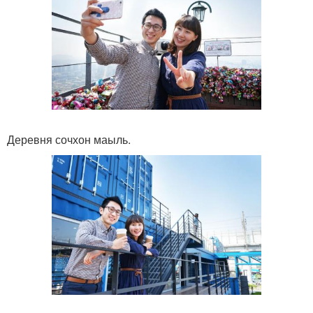
Деревня сочхон маыль.