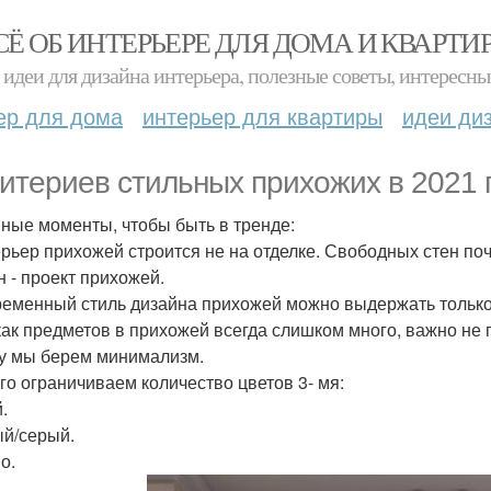
СЁ ОБ ИНТЕРЬЕРЕ ДЛЯ ДОМА И КВАРТИ
идеи для дизайна интерьера, полезные советы, интересны
ер для дома
интерьер для квартиры
идеи ди
ритериев стильных прихожих в 2021 г
ные моменты, чтобы быть в тренде:
ерьер прихожей строится не на отделке. Свободных стен почт
н - проект прихожей.
ременный стиль дизайна прихожей можно выдержать только
 как предметов в прихожей всегда слишком много, важно не
у мы берем минимализм.
ого ограничиваем количество цветов 3- мя:
.
й/серый.
о.