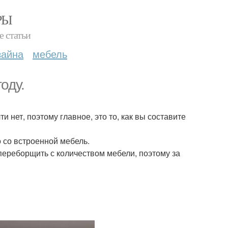
РЫ
е статьи
зайна
мебель
оду.
и нет, поэтому главное, это то, как вы составите
 со встроенной мебель.
 переборщить с количеством мебели, поэтому за