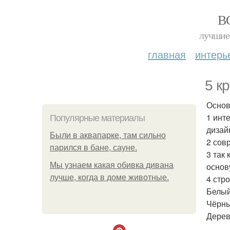
В
лучшие 
главная
интерь
5 к
Основ
1 инт
Популярные материалы
дизай
Были в аквапарке, там сильно
2 сов
парился в бане, сауне.
3 так
Мы узнаем какая обивка дивана
основ
лучше, когда в доме животные.
4 стр
Белый
Чёрны
Дерев