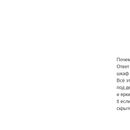
Поче
Ответ
шкаф 
Всё э
под д
и ярк
5 есл
скрыт