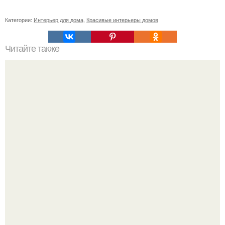
Категории:
Интерьер для дома
,
Красивые интерьеры домов
Читайте также
Укладка декоративного камня на стену.