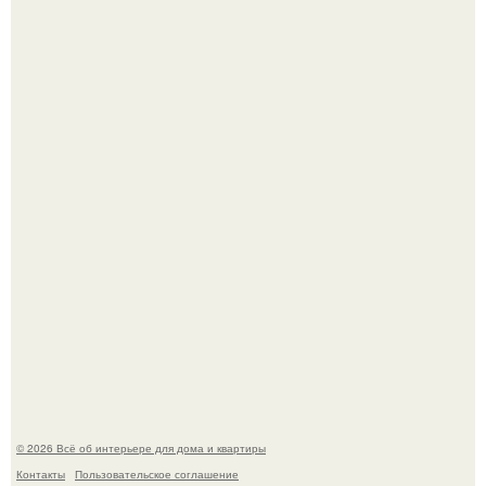
Среди сосен. Этот дом словно вырос среди деревьев, и
жизнь здесь течет в собственном ритме - спокойно, без
спешки и лишнего шума.
Привет всем дизайнерам интерьеров и не только!
© 2026 Всё об интерьере для дома и квартиры
Контакты
Пользовательское соглашение