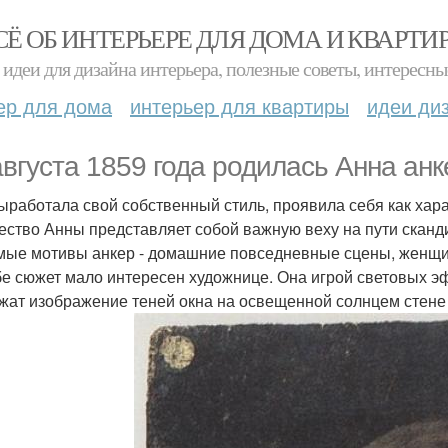
СЁ ОБ ИНТЕРЬЕРЕ ДЛЯ ДОМА И КВАРТИ
идеи для дизайна интерьера, полезные советы, интересны
ер для дома
интерьер для квартиры
идеи ди
августа 1859 года родилась Анна анк
ыработала свой собственный стиль, проявила себя как хар
ество Анны представляет собой важную веху на пути сканд
ые мотивы анкер - домашние повседневные сцены, женщин
бе сюжет мало интересен художнице. Она игрой световых э
жат изображение теней окна на освещенной солнцем стене