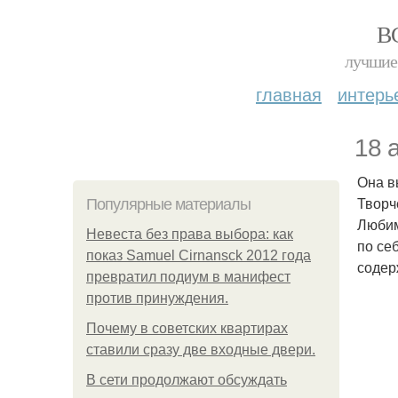
В
лучшие 
главная
интерь
18 
Она в
Творч
Популярные материалы
Любим
Невеста без права выбора: как
по се
показ Samuel Cirnansck 2012 года
содер
превратил подиум в манифест
против принуждения.
Почему в советских квартирах
ставили сразу две входные двери.
В сети продолжают обсуждать