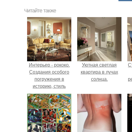
Читайте также
Интерьер - рококо.
Уютная светлая
С
Создания особого
квартира в лучах
погружения в
солнца.
р
историю, стиль
дизайна интерьера
- рококо.