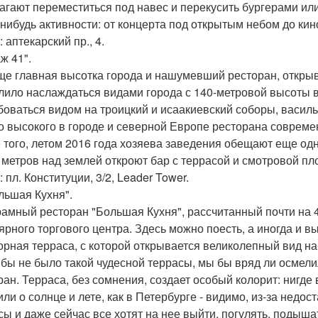
агают переместиться под навес и перекусить бургерами или
-нибудь активности: от концерта под открытым небом до ки
 аптекарский пр., 4.
аж 41".
ще главная высотка города и нашумевший ресторан, открывши
лило наслаждаться видами города с 140-метровой высоты в
оваться видом на троицкий и исаакиевский соборы, василье
о высокого в городе и северной Европе ресторана современ
 того, летом 2016 года хозяева заведения обещают еще од
5 метров над землей откроют бар с террасой и смотровой пл
 пл. Конституции, 3/2, Leader Tower.
ольшая Кухня".
амный ресторан "Большая Кухня", рассчитанный почти на 40
ярного торгового центра. Здесь можно поесть, а иногда и в
орная терраса, с которой открывается великолепный вид н
 бы не было такой чудесной террасы, мы бы вряд ли осмел
ран. Терраса, без сомнения, создает особый колорит: нигде
ли о солнце и лете, как в Петербурге - видимо, из-за недос
сы и даже сейчас все хотят на нее выйти, погулять, подыша