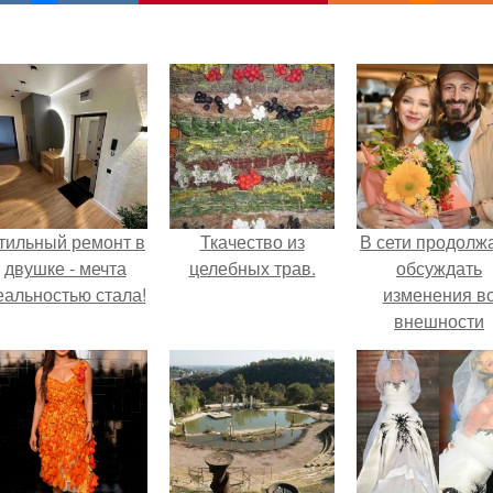
тильный ремонт в
Ткачество из
В сети продолж
двушке - мечта
целебных трав.
обсуждать
еальностью стала!
изменения в
внешности
актрисы.