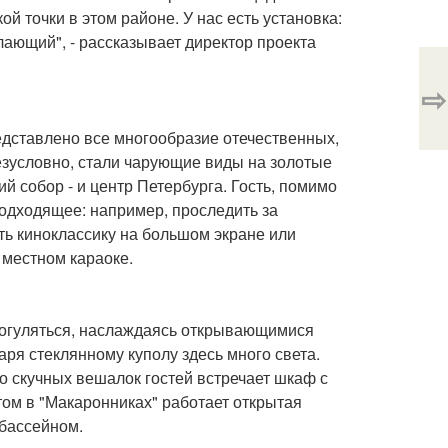
й точки в этом районе. У нас есть установка:
лающий", - рассказывает директор проекта
⇨
едставлено все многообразие отечественных,
езусловно, стали чарующие виды на золотые
й собор - и центр Петербурга. Гость, помимо
подходящее: например, проследить за
ть киноклассику на большом экране или
 местном караоке.
рогуляться, наслаждаясь открывающимися
ря стеклянному куполу здесь много света.
то скучных вешалок гостей встречает шкаф с
том в "Макаронниках" работает открытая
 бассейном.