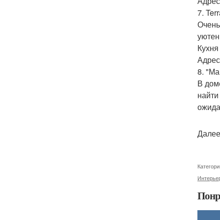
Адрес
7. Ter
Очень
уютен
Кухня
Адрес:
8. "М
В дом
найти
ожида
Далее
Категори
Интерье
Понр