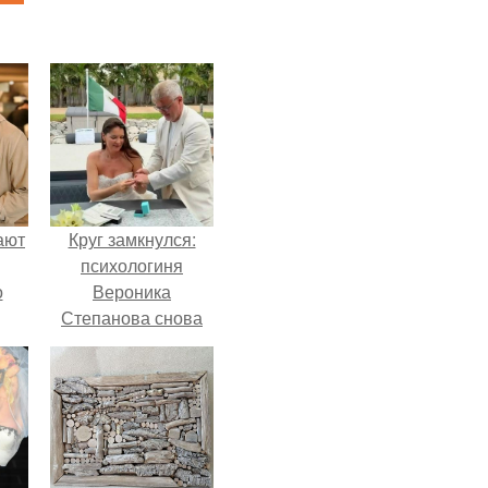
ают
Круг замкнулся:
психологиня
о
Вероника
Степанова снова
вышла замуж за
собственного
бывшего мужа.