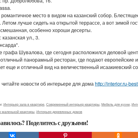
: пр. Добролюбова, 16.
rassa.
 романтичное место в видом на казанский собор. Блестяще
. Летом лучше сидеть на открытой террассе, а вот зимой го
 смешанная, особенно хороши десерты.
 казанская ул., 3.
ансарда".
е графа Шувалова, где сегодня расположился деловой центр
 отличный панорамный ресторан, где подают европейские и
ет еще и отличный вид на величественный исаакиевский собор
 читайте новости об интерьере для дома
http://interior.ru-b
и:
Интерьер зала в квартире
,
Современный интерьер квартиры
,
Мебель для кухни
,
Инт
р маленькой квартиры
,
Интерьер деревянных домов
авилось? Поделитесь с друзьями!