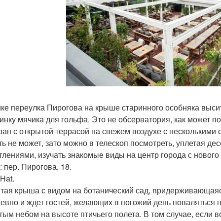
ике переулка Пирогова на крыше старинного особняка выс
инку мячика для гольфа. Это не обсерватория, как может п
ран с открытой террасой на свежем воздухе с несколькими
ть не может, зато можно в телескоп посмотреть, уплетая де
тлениями, изучать знакомые виды на центр города с нового 
 пер. Пирогова, 18.
 Hat.
тая крыша с видом на ботанический сад, придерживающаяс
евно и ждет гостей, желающих в погожий день поваляться 
тым небом на высоте птичьего полета. В том случае, если в