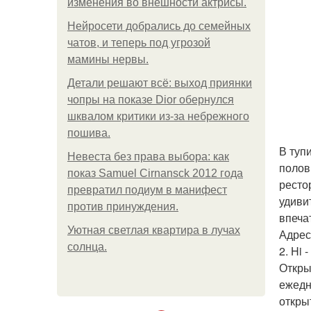
изменения во внешности актрисы.
Нейросети добрались до семейных
чатов, и теперь под угрозой
мамины нервы.
Детали решают всё: выход приянки
чопры на показе Dior обернулся
шквалом критики из-за небрежного
пошива.
В туп
Невеста без права выбора: как
полов
показ Samuel Cirnansck 2012 года
ресто
превратил подиум в манифест
удиви
против принуждения.
впеча
Уютная светлая квартира в лучах
Адрес:
солнца.
2. Hi -
Откры
ежедн
откры