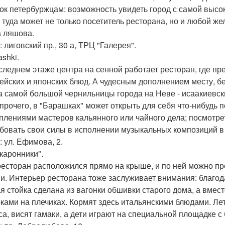
ок петербуржцам: возможность увидеть город с самой высоко
 туда может не только посетитель ресторана, но и любой же
 ляшова.
 лиговский пр., 30 а, ТРЦ "Галерея".
ashki.
следнем этаже центра на сенной работает ресторан, где пр
ейских и японских блюд. А чудесным дополнением месту, б
а самой большой чернильницы города на Неве - исаакиевски
 прочего, в "Барашках" может открыть для себя что-нибудь 
плениями мастеров кальянного или чайного дела; посмотре
бовать свои силы в исполнении музыкальных композиций в
: ул. Ефимова, 2.
акаронники".
ресторан расположился прямо на крыше, и по ней можно п
и. Интерьер ресторана тоже заслуживает внимания: благода
я стойка сделана из вагонки обшивки старого дома, а вмес
ками на плечиках. Кормят здесь итальянскими блюдами. Ле
са, висят гамаки, а дети играют на специальной площадке с