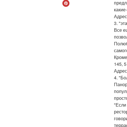
предл
какие
Адрес:
3. "эт
Все е
позво
Полюб
самог
Кроме
145, 
Адрес:
4. "Б
Панор
попул
прост
"Если
ресто
говори
терра