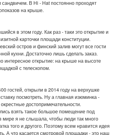
 сандвичем. В Hi - Hat постоянно проходят
нопоказов на крыше.
йся в этом году. Как раз - таки это открытие и
изитной карточки площади конституции.
вский остров и финский залив могут все гости
ной кухни. Достаточно лишь сделать заказ.
но интересное открытие: на крыше на высоте
ощадкой с телескопом.
0 гостей, открыли в 2014 году на верхушке
ыставку посмотреть. Ну а главная изюминка -
а окрестные достопримечательности.
ились взять такое большое помещение под
 в мире я не слышала, чтобы люди так много
татка того и другого. Поэтому всем нравится идея
ть. А что касается смотровой площадки - это наш