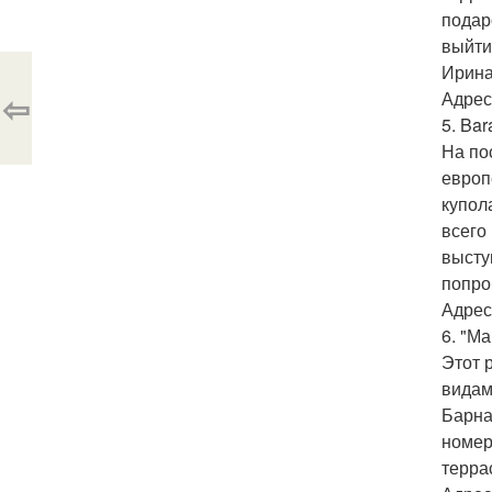
подар
выйти
Ирина
⇦
Адрес:
5. Bar
На по
европ
купол
всего
высту
попро
Адрес
6. "М
Этот 
видам
Барна
номер
терра