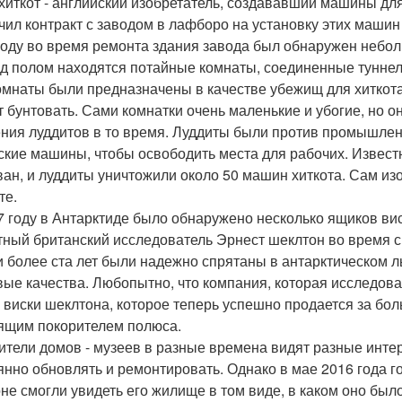
хиткот - английский изобретатель, создававший машины для
чил контракт с заводом в лафборо на установку этих машин 
году во время ремонта здания завода был обнаружен небол
од полом находятся потайные комнаты, соединенные тунне
омнаты были предназначены в качестве убежищ для хиткота
т бунтовать. Сами комнатки очень маленькие и убогие, но о
ния луддитов в то время. Луддиты были против промышле
ские машины, чтобы освободить места для рабочих. Известн
ван, и луддиты уничтожили около 50 машин хиткота. Сам изо
те.
7 году в Антарктиде было обнаружено несколько ящиков ви
тный британский исследователь Эрнест шеклтон во время с
 более ста лет были надежно спрятаны в антарктическом ль
вые качества. Любопытно, что компания, которая исследов
 виски шеклтона, которое теперь успешно продается за бол
ящим покорителем полюса.
ители домов - музеев в разные времена видят разные инте
янно обновлять и ремонтировать. Однако в мае 2016 года г
не смогли увидеть его жилище в том виде, в каком оно было