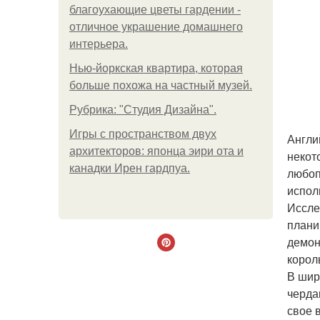
благоухающие цветы гардении -
отличное украшение домашнего
интерьера.
Нью-йоркская квартира, которая
больше похожа на частный музей.
Рубрика: "Студия Дизайна".
Игры с пространством двух
Англий
архитекторов: японца эири ота и
некот
канадки Ирен гардпуа.
любоп
испол
Иссле
плани
демон
корол
В шир
черда
свое 