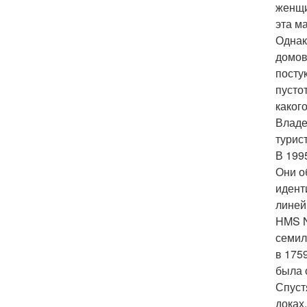
женщи
эта м
Однак
домов
посту
пусто
каког
Владе
турис
В 199
Они о
идент
линей
HMS N
семил
в 175
была 
Спуст
доках