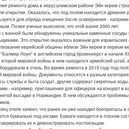
емя ремонта дома в иерусалимском районе Эйн керем строи
ли открытие. Оказалось, что под полом находится древняя 
ьзуется для обряда очищения после осквернения - наприме
ным. Позже ученые выяснили, что этой ванне 2000 лет.
 с ванной были обнаружены уникальные каменные сосуды 
ьщиками. Это открытие оказалось важным для израильских а
твование еврейской общины вблизи Эйн керем в первом ве
 "Балмер Лоун" в английском город брокенхерст в начале XI
 второй мировой войны в нем находился армейский штаб, 
борудовали в отель. Во время ремонта в 2015 году под п
й мировой войны. Документы относятся к разным категория
сы службы и быта солдат, другие содержат секретные коды
ами - например, приглашения для офицеров на концерт в в
нитой высадке в Нормандии. В нем обсуждаются проблемы 
иков.
лец отеля заявил, что ранее он уже находил боеприпасы в с
ится буквально под ногами. Бумаги находятся в плохом сос
таврировать их и демонстрировать постояльцам.