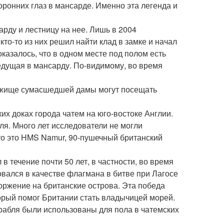
ронних глаз в мансарде. Именно эта легенда и
арду и лестницу на нее. Лишь в 2004
о-то из них решил найти клад в замке и начал
оказалось, что в одном месте под полом есть
ведущая в мансарду. По-видимому, во время
бежище сумасшедшей дамы могут посещать
их доках города чатем на юго-востоке Англии.
ля. Много лет исследователи не могли
что это HMS Namur, 90-пушечный британский
течение почти 50 лет, в частности, во время
вался в качестве флагмана в битве при Лагосе
оржение на британские острова. Эта победа
торый помог Британии стать владычицей морей.
орабля были использованы для пола в чатемских