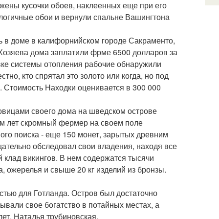
ены кусочки обоев, наклеенных еще при его
алогичные обои и вернули спальне Вашингтона
ть в доме в калифорнийском городе Сакраменто,
Хозяева дома заплатили фрме 6500 долларов за
овке системы отопления рабочие обнаружили
но, кто спрятал это золото или когда, но под
 Стоимость Находки оценивается в 300 000
ловицами своего дома на шведском острове
ним лет скромный фермер на своем поле
ого поиска - еще 150 монет, зарытых древним
тщательно обследовал свои владения, находя все
 клад викингов. В нем содержатся тысячи
, ожерелья и свыше 20 кг изделий из бронзы.
остью для Готланда. Остров был достаточно
ывали свое богатство в потайных местах, а
лет. Наталья трубиновская.