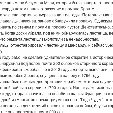
не по имени безумная Мэри, которая была заперта от посто
ансарда потом нашли отражение в романе Бронте.
о хозяева нортон коньерса за долгие годы "Потеряли" манс
ладельцы, наконец, заново обнаружили пропажу. Однажды кт
кивать по стенам и полам в поисках пустот. Действительно, 
та. Когда доски убрали, под ними обнаружилась лестница, 
о-то ремонта лестницу заколотили за ненадобностью.
льцы отреставрировали лестницу и мансарду, и сейчас у
ты.
5 году рабочие сделали удивительное открытие в историческ
бнаружили под полом почти 200 обломков старинного кораб
ифицировать корабль, но в 2012 году эксперты выяснили, 
ный корабль 2 ранга, спущенный на воду в 1756 году.
amur был важным для Британии кораблем, который служил в 
етней войны в середине 1700-х годов. Namur даже использо
9 году, которая значительно ослабила шансы Франции на вт
одной из многих во время триумфального "Года Чудес", ко
я несколько десятилетий после окончания войны, брусья к
, где они пролежали почти 200 лет.