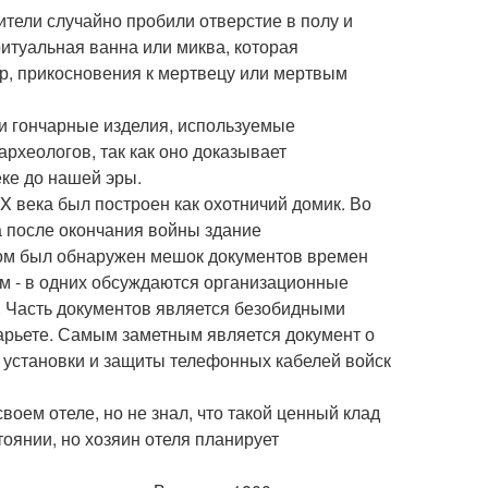
тели случайно пробили отверстие в полу и
ритуальная ванна или миква, которая
р, прикосновения к мертвецу или мертвым
и гончарные изделия, используемые
рхеологов, так как оно доказывает
ке до нашей эры.
X века был построен как охотничий домик. Во
а после окончания войны здание
олом был обнаружен мешок документов времен
м - в одних обсуждаются организационные
. Часть документов является безобидными
арьете. Самым заметным является документ о
установки и защиты телефонных кабелей войск
воем отеле, но не знал, что такой ценный клад
тоянии, но хозяин отеля планирует