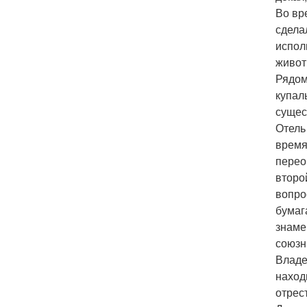
Во вр
сдела
испол
живот
Рядом
купал
сущес
Отель
время
перео
второ
вопро
бумаг
знаме
союзн
Владе
наход
отрес