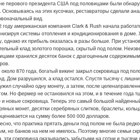
не перового президента США под половицами были обнаруж
. Основываясь на этих кусочках, реставраторы сделали ан
рвоначальный вид.
2 году американская компания Clark & Rush начала работа
низируя системы отопления и кондиционирования в доме. 
у, однако их прибыль оказалась в разы больше. При устан
тельный клад золотого порошка, скрытый под полом. Неизвест
ицами хранился десяток банок с драгоценным содержимым.
ров.
о около 870 года, богатый викинг закрыл сокровища под по
нд. Дом разрушился, а клад остался. Спустя тысячу с лиш
ужил случайно одну монету, а затем, после целенаправленн
гом. Но фермер не остановился на этом, и в течение года 
 и новые сокровища. Теперь это самый большой найденный
ряных монет, десятки серебряных слитков, браслеты, кольца
оценивается на сумму более 500 000 долларов.
есно, что практика прятать деньги под полом не была редк
ым, но банков на нем не имелось. Поэтому многие семьи скр
а, эти сокровища оказывались забытыми на сотни и тысячи 