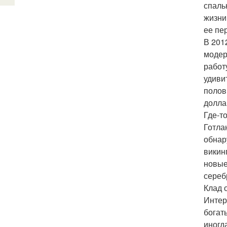
спаль
жизни
ее пе
В 201
модер
работ
удиви
полов
долла
Где-т
Готла
обнар
викин
новые
сереб
Клад 
Интер
богат
иногд