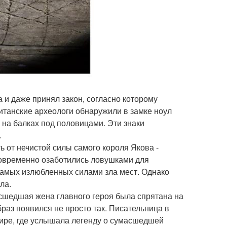
ва и даже принял закон, согласно которому
итанские археологи обнаружили в замке ноул
на балках под половицами. Эти знаки
.
ь от нечистой силы самого короля Якова -
аговременно озаботились ловушками для
 самых излюбленных силами зла мест. Однако
ла.
сшедшая жена главного героя была спрятана на
браз появился не просто так. Писательница в
шире, где услышала легенду о сумасшедшей