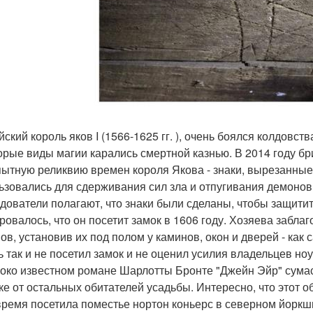
ский король яков I (1566-1625 гг. ), очень боялся колдовст
орые виды магии карались смертной казнью. В 2014 году бр
ытную реликвию времен короля Якова - знаки, вырезанные 
ьзовались для сдерживания сил зла и отпугивания демонов
дователи полагают, что знаки были сделаны, чтобы защитит
ровалось, что он посетит замок в 1606 году. Хозяева забл
ов, установив их под полом у каминов, окон и дверей - как
ь так и не посетил замок и не оценил усилия владельцев ноу
око известном романе Шарлотты Бронте "Джейн Эйр" сума
ке от остальных обитателей усадьбы. Интересно, что этот о
время посетила поместье нортон коньерс в северном йорк