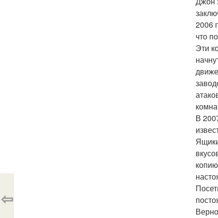
Джон 
заклю
2006 
что п
Эти к
начну
движе
завод
атако
комна
В 200
извес
Ящики
вкусо
копию
насто
Посет
⇦
посто
Верно