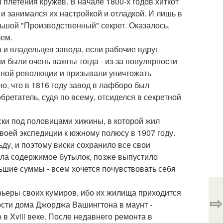
 плетения кружев. В начале 1800-х годов хиткот
и занимался их настройкой и отладкой. И лишь в
ьшой "Производственный" секрет. Оказалось,
лем.
 и владельцев завода, если рабочие вдруг
ни были очень важны тогда - из-за популярности
нной революции и призывали уничтожать
о, что в 1816 году завод в лафборо был
бретатель, судя по всему, отсиделся в секретной
ски под половицами хижины, в которой жил
воей экспедиции к южному полюсу в 1907 году.
ду, и поэтому виски сохранило все свои
ала содержимое бутылок, позже выпустило
ьшие суммы - всем хочется почувствовать себя
рьеры своих кумиров, ибо их жилища приходится
⇨
ости дома Джорджа Вашингтона в маунт -
 в Xviii веке. После недавнего ремонта в