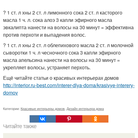
? 1 ст. л хны 2 ст. л лимонного сока 2 ст. л касторого
масла 1 ч. л. сока алоэ 3 капли эфирного масла
эвкалипта нанести на волосы на 30 минут = эффективна
против перхоти и выпадения волос.
? 1 ст. л хны 2 ст. л облепихового масла 2 ст. л молочной
сыворотки 1 ч. л чесночного сока 3 капли эфирного
масла апельсина нанести на волосы на 30 минут =
укрепляет волосы, устраняет перхоть.
Ещё читайте статьи о красивых интерьерах домов
http://interior.ru-best.com/interer-dlya-doma/krasivye-interery-
domov
Категории:
Красивые интерьеры домов
,
Дизайн интерьера дома
Читайте также