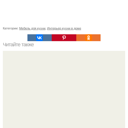
Категории:
Мебель для кухни
,
Интерьер кухни в доме
Читайте также
За что люблю своих подруг, так это за умение найти
интересное место и как-то так спонтанно забронировать
столик.