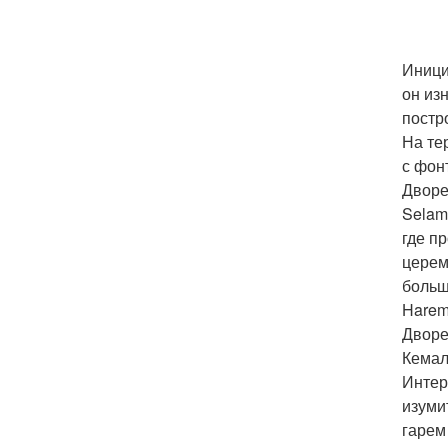
Иници
он из
постр
На те
с фон
Дворе
Selam
где п
церем
больш
Harem
Дворе
Кемал
Интер
изуми
гарем