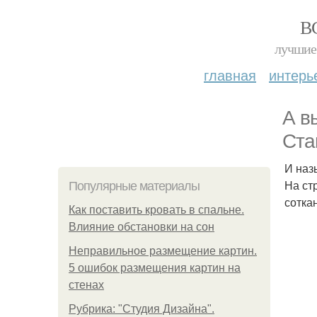
В
лучшие 
главная
интерь
А в
Ста
И наз
На ст
Популярные материалы
соткан
Как поставить кровать в спальне.
Влияние обстановки на сон
Неправильное размещение картин.
5 ошибок размещения картин на
стенах
Рубрика: "Студия Дизайна".