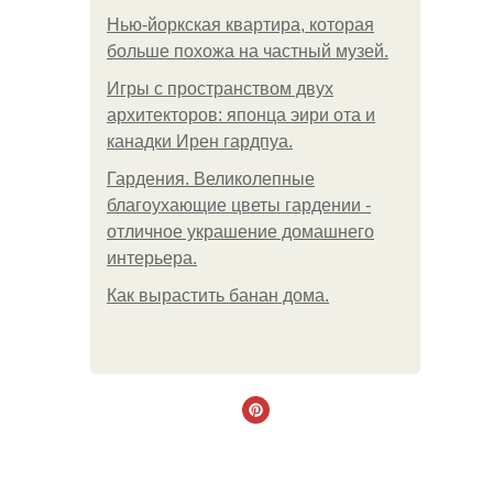
Нью-йоркская квартира, которая
больше похожа на частный музей.
Игры с пространством двух
архитекторов: японца эири ота и
канадки Ирен гардпуа.
Гардения. Великолепные
благоухающие цветы гардении -
отличное украшение домашнего
интерьера.
Как вырастить банан дома.