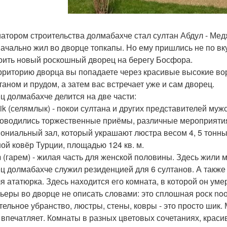
атором строительства долмабахче стал султан Абдул - Медж
начально жил во дворце топкапы. Но ему пришлись не по вк
оить новый роскошный дворец на берегу Босфора.
рриторию дворца вы попадаете через красивые высокие вор
таном и прудом, а затем вас встречает уже и сам дворец.
ц долмабахче делится на две части:
ik (селямлык) - покои султана и других представителей муж
роводились торжественные приёмы, различные мероприятия
ониальный зал, который украшают люстра весом 4, 5 тонны 
ой ковёр Турции, площадью 124 кв. м.
 (гарем) - жилая часть для женской половины. Здесь жили м
ц долмабахче служил резиденцией для 6 султанов. А также
я ататюрка. Здесь находится его комната, в которой он умер
ьеры во дворце не описать словами: это сплошная роск noо
тельное убранство, люстры, стены, ковры - это просто шик.
 впечатляет. Комнаты в разных цветовых сочетаниях, краси