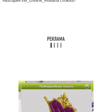
Аватария the_Divane_Avataria сплюха?