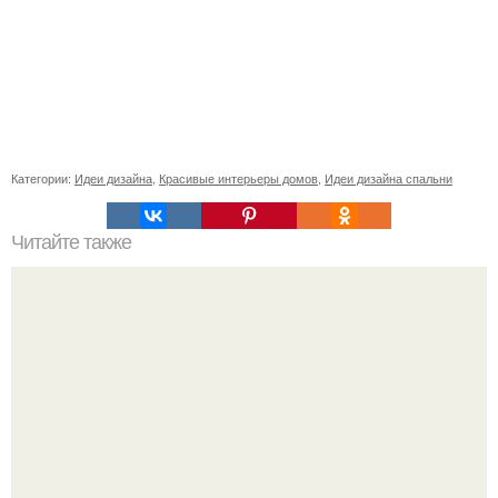
Категории:
Идеи дизайна
,
Красивые интерьеры домов
,
Идеи дизайна спальни
Читайте также
Благовещение пресвятой богородицы в христианском
искусстве.