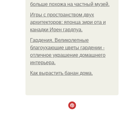
больше похожа на частный музей.
Игры с пространством двух
архитекторов: японца эири ота и
канадки Ирен гардпуа.
Гардения. Великолепные
благоухающие цветы гардении -
отличное украшение домашнего
интерьера.
Как вырастить банан дома.