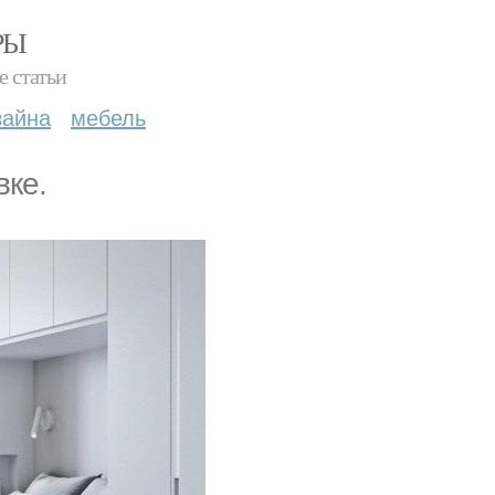
РЫ
е статьи
зайна
мебель
вке.