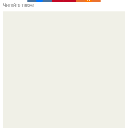
Читайте также
Как приготовить гипс для заливки форм. Как разводить
гипс: Все о приготовлении идеального раствора
Ресторан "Машенька" - проект Александра Раппопорта в
"зарядье", где каждый сантиметр пространства дышит