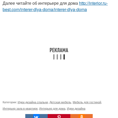
Далее читайте об интерьере для дома
http://interior.ru-
best.com/interer-dlya-doma/interer-dlya-doma
Категории:
Идеи дизайна спальни
,
Детская мебель
,
Мебель для гостиной
,
Интерьер зала в квартире
,
Интерьер для дома
,
Идеи дизайна