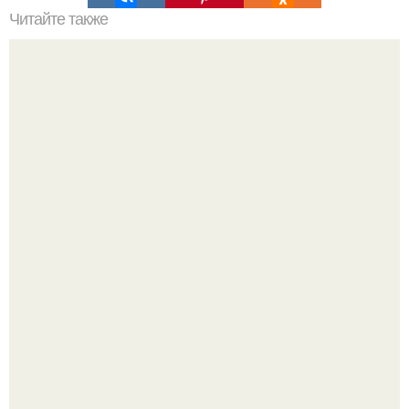
Читайте также
Иннересные события недели (24 - 30 июля).
В этом просторном пентхаусе с шестью спальнями
Александр Бирман живет со своей семьей.