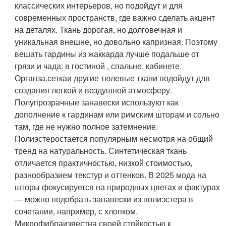
классических интерьеров, но подойдут и для
современных пространств, где важно сделать акцент
на деталях. Ткань дорогая, но долговечная и
уникальная внешне, но довольно капризная. Поэтому
вешать гардины из жаккарда лучше подальше от
грязи и чада: в гостиной , спальне, кабинете.
Органза
,
сетка
и другие тюлевые ткани подойдут для
создания легкой и воздушной атмосферу.
Полупрозрачные занавески используют как
дополнение к гардинам или римским шторам и сольно
там, где не нужно полное затемнение.
Полиэстер
остается популярным несмотря на общий
тренд на натуральность. Синтетическая ткань
отличается практичностью, низкой стоимостью,
разнообразием текстур и оттенков. В 2025 мода на
шторы фокусируется на природных цветах и фактурах
— можно подобрать занавески из полиэстера в
сочетании, например, с хлопком.
Микрофибра
известна своей стойкостью к