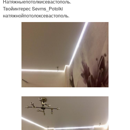
Натяжныепотолкисевастополь.
Твойинтерес Sevms_Potolki
натяжнойпотолоксевастополь.