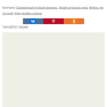
Категории:
Современный интерьер квартиры
,
Дизайн интерьера дома
,
Мебель для
гостиной
,
Идеи дизайна спальни
Читайте также
Как правильно обрезать герань, чтобы она пышно цвела.