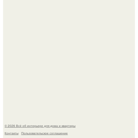
Откуда у дизайнера так много идей?
Дримскроллинг - новый формат мечтательности.
© 2026 Всё об интерьере для дома и квартиры
Контакты
Пользовательское соглашение