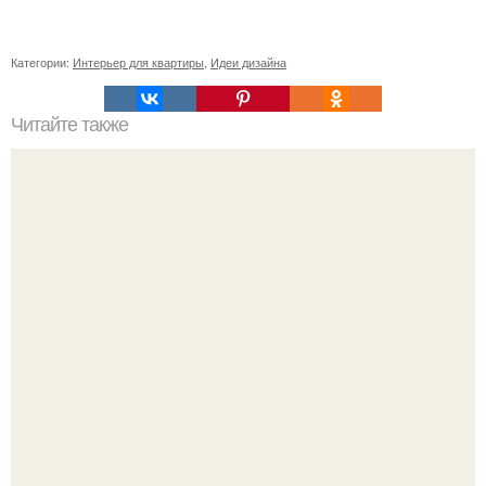
Категории:
Интерьер для квартиры
,
Идеи дизайна
Читайте также
11 рецептов сахарной глазури, чтобы подойти творчески
к украшению печенюшек.