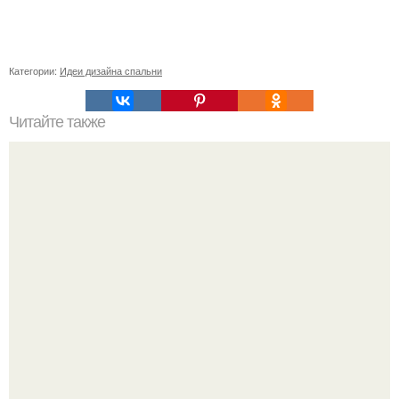
Категории:
Идеи дизайна спальни
Читайте также
Значение картина с волками. В том случае, если вы
любите вышивать, то наверняка задумывались о том,
что означает та или иная вышитая вами картина.