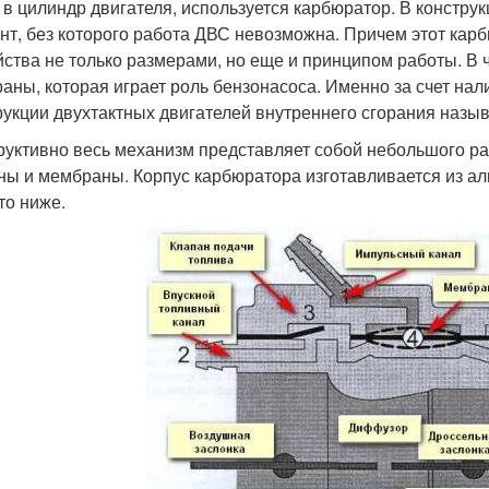
 в цилиндр двигателя, используется карбюратор. В констру
нт, без которого работа ДВС невозможна. Причем этот кар
йства не только размерами, но еще и принципом работы. В 
аны, которая играет роль бензонасоса. Именно за счет на
рукции двухтактных двигателей внутреннего сгорания наз
руктивно весь механизм представляет собой небольшого ра
ны и мембраны. Корпус карбюратора изготавливается из ал
то ниже.