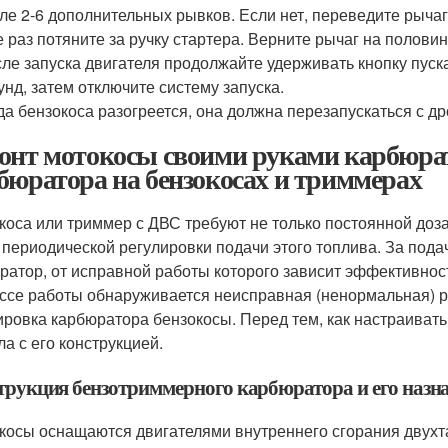
ле 2-6 дополнительных рывков. Если нет, переведите рыча
 раз потяните за ручку стартера. Верните рычаг на половин
ле запуска двигателя продолжайте удерживать кнопку пуска
унд, затем отключите систему запуска.
да бензокоса разогреется, она должна перезапускаться с 
онт мотокосы своими руками карбюрат
бюратора на бензокосах и триммерах
коса или триммер с ДВС требуют не только постоянной доз
 периодической регулировки подачи этого топлива. За пода
ратор, от исправной работы которого зависит эффективност
ссе работы обнаруживается неисправная (ненормальная) р
ировка карбюратора бензокосы. Перед тем, как настраиват
ла с его конструкцией.
трукция бензотриммерного карбюратора и его назн
косы оснащаются двигателями внутреннего сгорания двухт