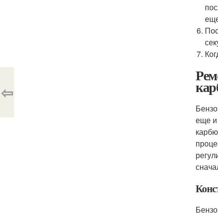
пос
еще
Пос
сек
Ког
Рем
кар
⇦
Бензо
еще и
карбю
проце
регул
снача
Конс
Бензо