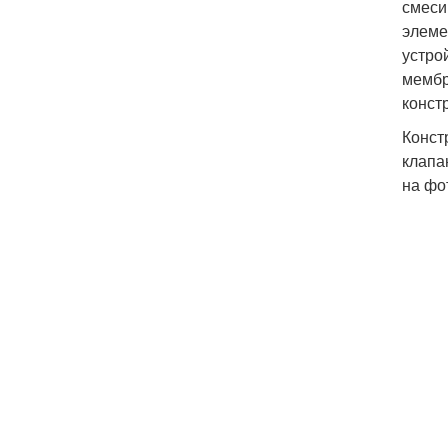
смеси
элеме
устро
мембр
конст
Конст
клапа
на фо