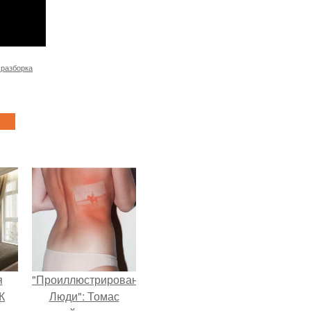
 разборка
я
"Проиллюстрированные
К
Люди": Томас