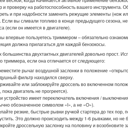
ей весной, когда начинается активное применение бензокос
р и проверку на работоспособность вашего инструмента. Об
реть и при надобности заменить режущие элементы (нож или
. Если вы сливали топливо в конце предыдущего сезона, не
са (если он имеется в двигателе).
вы впервые пользуетесь триммером – обязательно ознакомьт
укция должна прилагаться для каждой бензокосы.
к большинства двухтактных двигателей довольно прост. Ис
о триммера, если она отличается от следующего:
еместите рычаг воздушной заслонки в положение «открыто»
душный фильтр находился сверху.
рживайте или заблокируйте дроссель во включенном полож
, пока двигатель не прогреется).
и устройство имеет переключатель включения / выключени
ычно обозначенное символом «I», а не «O»).
лайте резкие, быстрые рывки ручкой стартера до тех пор, 
устить. Это должно происходить между 1-6 рывками, но не 
кройте дроссельную заслонку на половину и возобновите з