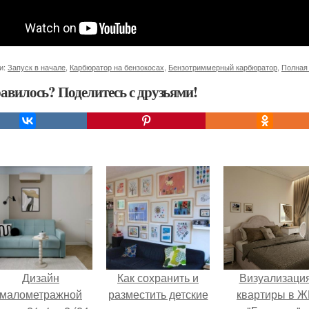
и:
Запуск в начале
,
Карбюратор на бензокосах
,
Бензотриммерный карбюратор
,
Полная
авилось? Поделитесь с друзьями!
Дизайн
Как сохранить и
Визуализаци
малометражной
разместить детские
квартиры в Ж