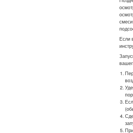
Поздн
осмот
осмот
смеси
подсо
Если 
инстр
Запус
вашег
Пер
воз
Уде
пор
Есл
(об
Сде
зап
При