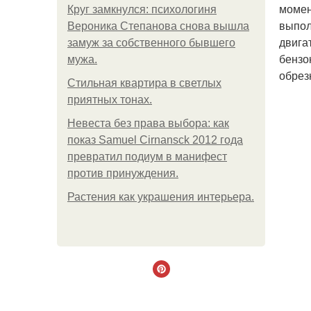
момен
Круг замкнулся: психологиня
выпол
Вероника Степанова снова вышла
двига
замуж за собственного бывшего
бензо
мужа.
обрез
Стильная квартира в светлых
приятных тонах.
Невеста без права выбора: как
показ Samuel Cirnansck 2012 года
превратил подиум в манифест
против принуждения.
Растения как украшения интерьера.