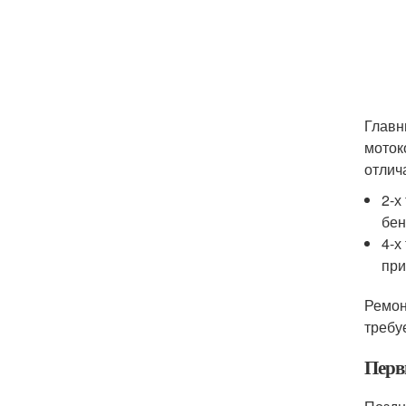
Главн
моток
отлич
2-х
бен
4-х
при
Ремон
требу
Первы