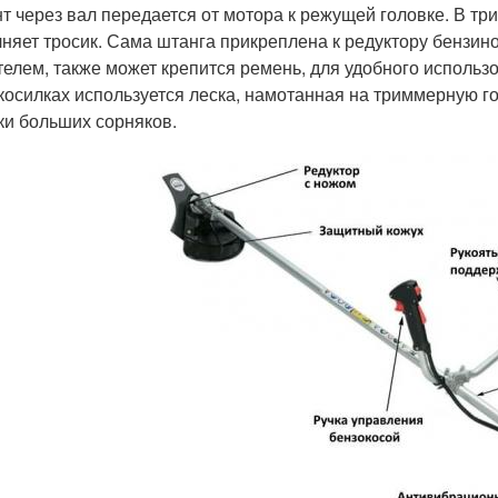
т через вал передается от мотора к режущей головке. В тр
няет тросик. Сама штанга прикреплена к редуктору бензин
телем, также может крепится ремень, для удобного исполь
косилках используется леска, намотанная на триммерную г
ки больших сорняков.