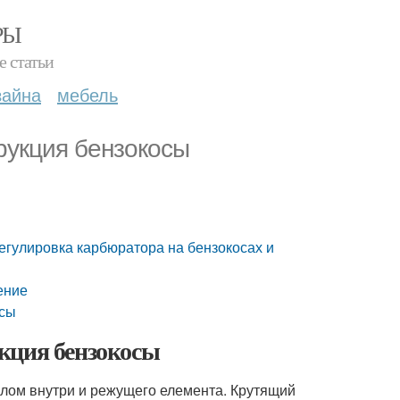
РЫ
е статьи
зайна
мебель
рукция бензокосы
егулировка карбюратора на бензокосах и
ение
осы
кция бензокосы
валом внутри и режущего елемента. Крутящий