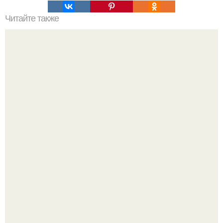
Читайте также
Гидропоника в домашних условиях.
В этом просторном пентхаусе с шестью спальнями
Александр Бирман живет со своей семьей.