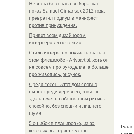
Невеста без права выбора: как
показ Samuel Cirnansck 2012 года
превратил подиум в манифест
против принуждения.
Привет всем дизайнерам
интерьеров и не только!
Стало интересно поучаствовать в
этом флешмобе - Artvsartist, хоть он
не совсем про рукоделие, а больше
про живопись, рисунок.
Среди сосен. Этот дом словно
вырос среди деревьев, и жизнь
здесь течет в собственном ритме -
спокойно, без спешки и лишнего
шума.
5 ошибок в планировке, из-за
Туале
которых вы теряете метры.
каждо