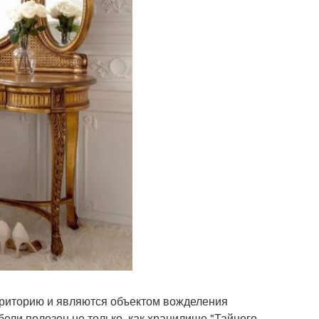
рриторию и являются объектом вожделения
ли полезен не только, как хранилище "Тайного