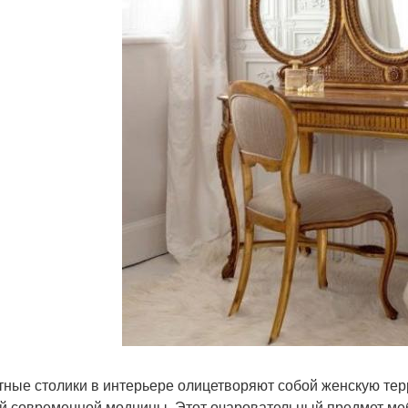
тные столики в интерьере олицетворяют собой женскую те
й современной модницы. Этот очаровательный предмет мебе