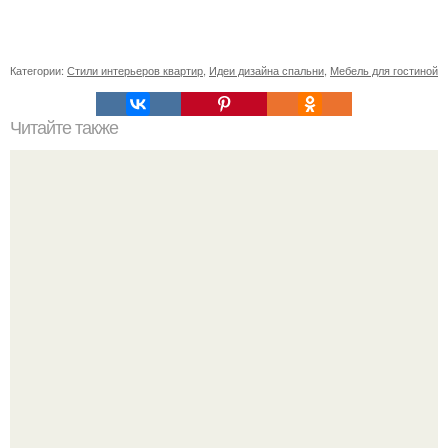
Категории:
Стили интерьеров квартир
,
Идеи дизайна спальни
,
Мебель для гостиной
Читайте также
Сколько сохнут обои на флизелиновой основе после
поклейки. Когда высохнет клей?