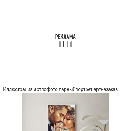
Иллюстрация артпофото парныйпортрет артназаказ