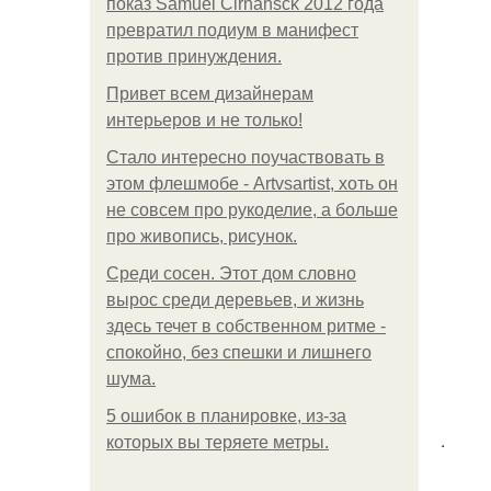
показ Samuel Cirnansck 2012 года
превратил подиум в манифест
против принуждения.
Привет всем дизайнерам
интерьеров и не только!
Стало интересно поучаствовать в
этом флешмобе - Artvsartist, хоть он
не совсем про рукоделие, а больше
про живопись, рисунок.
Среди сосен. Этот дом словно
вырос среди деревьев, и жизнь
здесь течет в собственном ритме -
спокойно, без спешки и лишнего
шума.
5 ошибок в планировке, из-за
.
которых вы теряете метры.