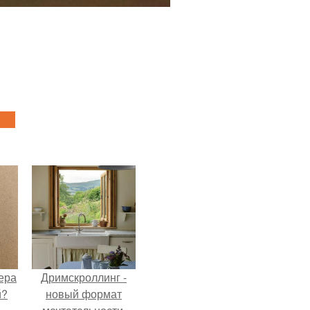
ера
Дримскроллинг -
й?
новый формат