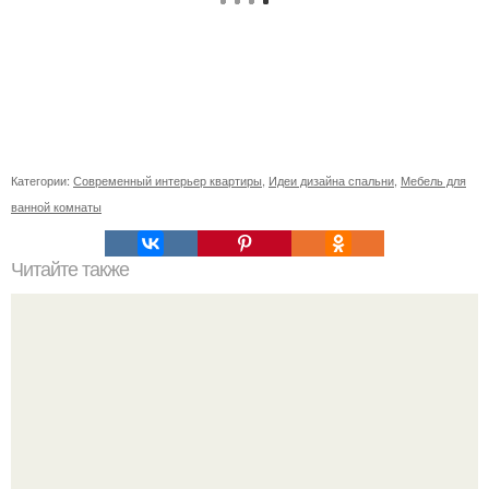
Категории:
Современный интерьер квартиры
,
Идеи дизайна спальни
,
Мебель для
ванной комнаты
Читайте также
Ваза из бутылки. Приступаем к уроку