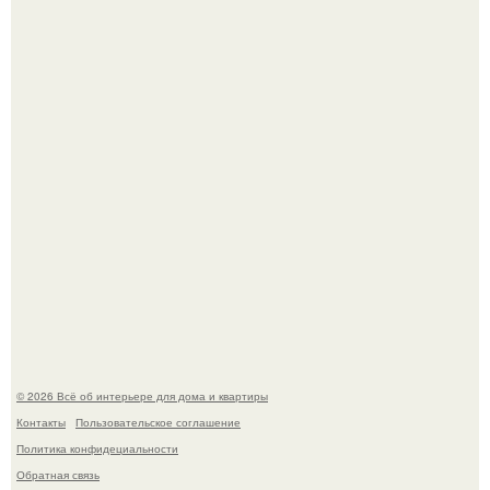
Квартира дипломата. Дизайнер Татьяна Сорокина -
Ильина создала классический интерьер для возрастной
пары в квартире площадью 82, 5 кв.
Моё знакомство с михайловским замком - и я в восторге!
© 2026 Всё об интерьере для дома и квартиры
Контакты
Пользовательское соглашение
Политика конфидециальности
Обратная связь