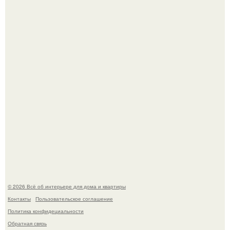
5 ошибок в планировке, из-за которых вы теряете метры.
Детали решают всё: выход приянки чопры на показе Dior
обернулся шквалом критики из-за небрежного пошива.
© 2026 Всё об интерьере для дома и квартиры
Контакты
Пользовательское соглашение
Политика конфидециальности
Обратная связь