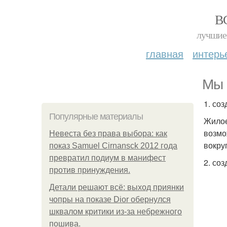
В
лучшие 
главная
интерь
Мы 
1. со
Популярные материалы
Жилое
возмо
Невеста без права выбора: как
вокру
показ Samuel Cirnansck 2012 года
превратил подиум в манифест
2. со
против принуждения.
Детали решают всё: выход приянки
чопры на показе Dior обернулся
шквалом критики из-за небрежного
пошива.