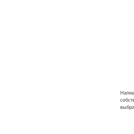
Напиш
собст
выбра