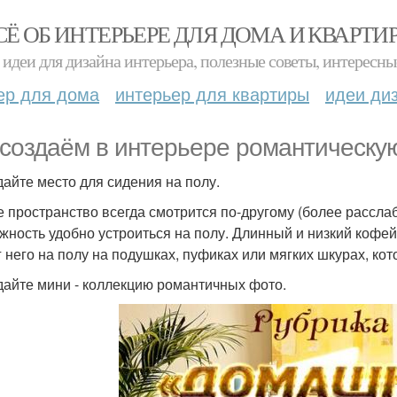
СЁ ОБ ИНТЕРЬЕРЕ ДЛЯ ДОМА И КВАРТИ
идеи для дизайна интерьера, полезные советы, интересны
ер для дома
интерьер для квартиры
идеи ди
создаём в интерьере романтическу
здайте место для сидения на полу.
 пространство всегда смотрится по-другому (более рассла
жность удобно устроиться на полу. Длинный и низкий кофей
г него на полу на подушках, пуфиках или мягких шкурах, ко
здайте мини - коллекцию романтичных фото.