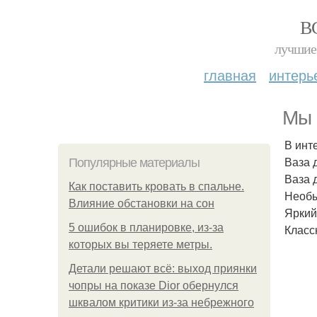
В
лучшие 
главная
интерь
Мы 
В инт
Ваза 
Популярные материалы
Ваза 
Как поставить кровать в спальне.
Необы
Влияние обстановки на сон
Яркий
5 ошибок в планировке, из-за
Класс
которых вы теряете метры.
Детали решают всё: выход приянки
чопры на показе Dior обернулся
шквалом критики из-за небрежного