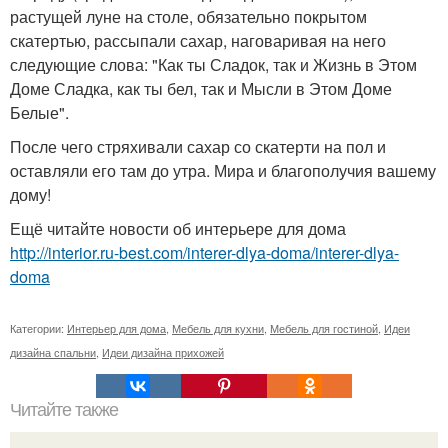
растущей луне на столе, обязательно покрытом
скатертью, рассыпали сахар, наговаривая на него
следующие слова: "Как ты Сладок, так и Жизнь в Этом
Доме Сладка, как ты бел, так и Мысли в Этом Доме
Белые".
После чего стряхивали сахар со скатерти на пол и
оставляли его там до утра. Мира и благополучия вашему
дому!
Ещё читайте новости об интерьере для дома
http://interior.ru-best.com/interer-dlya-doma/interer-dlya-
doma
Категории:
Интерьер для дома
,
Мебель для кухни
,
Мебель для гостиной
,
Идеи
дизайна спальни
,
Идеи дизайна прихожей
Читайте также