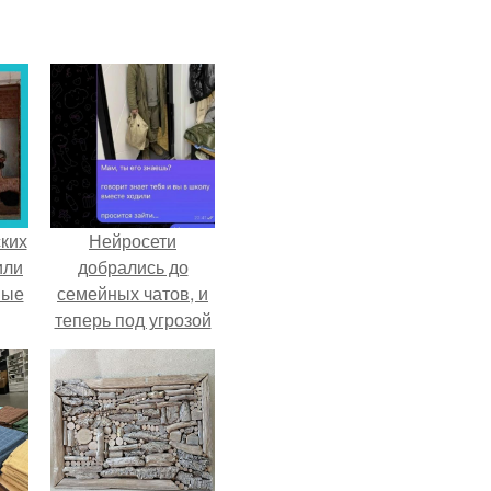
ких
Нейросети
или
добрались до
ные
семейных чатов, и
теперь под угрозой
мамины нервы.