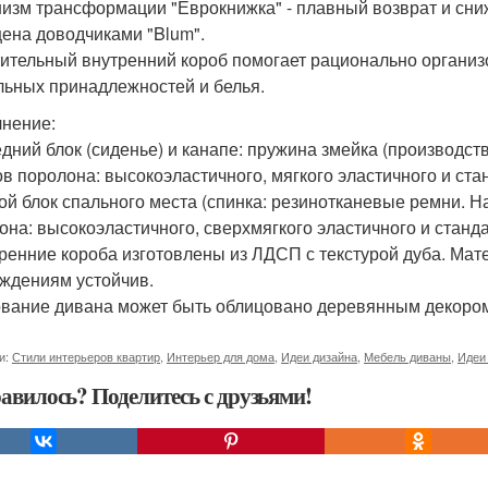
изм трансформации "Еврокнижка" - плавный возврат и сни
ена доводчиками "Blum".
ительный внутренний короб помогает рационально организо
льных принадлежностей и белья.
нение:
едний блок (сиденье) и канапе: пружина змейка (производст
ов поролона: высокоэластичного, мягкого эластичного и ста
рой блок спального места (спинка: резинотканевые ремни. Н
она: высокоэластичного, сверхмягкого эластичного и станда
тренние короба изготовлены из ЛДСП с текстурой дуба. Ма
ждениям устойчив.
ование дивана может быть облицовано деревянным декоро
и:
Стили интерьеров квартир
,
Интерьер для дома
,
Идеи дизайна
,
Мебель диваны
,
Идеи
авилось? Поделитесь с друзьями!