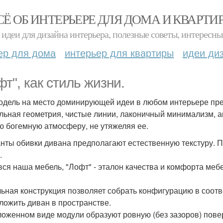
СЁ ОБ ИНТЕРЬЕРЕ ДЛЯ ДОМА И КВАРТИ
идеи для дизайна интерьера, полезные советы, интересны
ер для дома
интерьер для квартиры
идеи ди
фт", как стиль жизни.
одель на место доминирующей идеи в любом интерьере пре
льная геометрия, чистые линии, лаконичный минимализм, а
ю богемную атмосферу, не утяжеляя ее.
нты обивки дивана предполагают естественную текстуру. П
.
 вся наша мебель, "Лофт" - эталон качества и комфорта меб
ьная конструкция позволяет собрать конфигурацию в соот
ложить диван в пространстве.
ложенном виде модули образуют ровную (без зазоров) повер