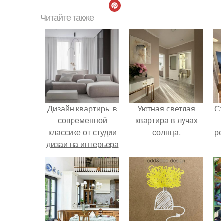
Читайте также
Дизайн квартиры в
Уютная светлая
С
современной
квартира в лучах
классике от студии
солнца.
р
дизаи на интерьера
Nord, навеянный
районом, в котором
находится этот
объект.