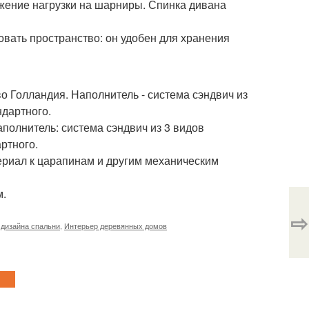
жение нагрузки на шарниры. Спинка дивана
вать пространство: он удобен для хранения
во Голландия. Наполнитель - система сэндвич из
ндартного.
аполнитель: система сэндвич из 3 видов
ртного.
териал к царапинам и другим механическим
м.
⇨
 дизайна спальни
,
Интерьер деревянных домов