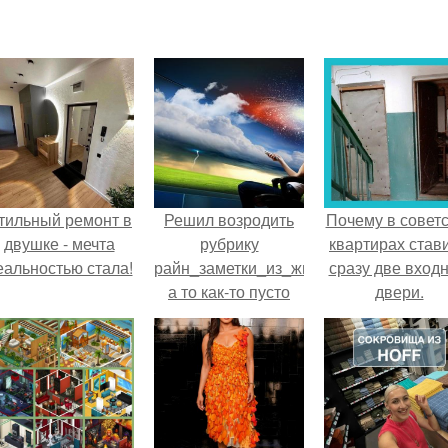
тильный ремонт в
Решил возродить
Почему в советс
двушке - мечта
рубрику
квартирах став
еальностью стала!
райн_заметки_из_жизни
сразу две вход
а то как-то пусто
двери.
без них в группе.