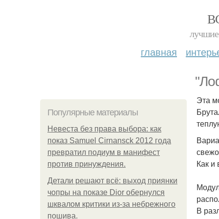
В
лучшие 
главная
интерь
"Ло
Эта м
Брута
Популярные материалы
теплу
Невеста без права выбора: как
Вариа
показ Samuel Cirnansck 2012 года
свежо
превратил подиум в манифест
Как и
против принуждения.
Детали решают всё: выход приянки
Модул
чопры на показе Dior обернулся
распо
шквалом критики из-за небрежного
В раз
пошива.