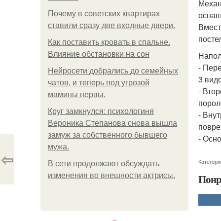
Механ
Почему в советских квартирах
оснащ
ставили сразу две входные двери.
Вмест
посте
Как поставить кровать в спальне.
Влияние обстановки на сон
Напол
- Пер
Нейросети добрались до семейных
3 вид
чатов, и теперь под угрозой
- Вто
мамины нервы.
порол
Круг замкнулся: психологиня
- Вну
Вероника Степанова снова вышла
повре
замуж за собственного бывшего
- Осн
мужа.
⇦
Категори
В сети продолжают обсуждать
изменения во внешности актрисы.
Понр