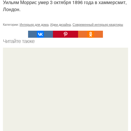
Уильям Моррис умер 3 октября 1896 года в хаммерсмит,
Лондон.
Категории:
Интерьер для дома
,
Идеи дизайна
,
Современный интерьер квартиры
Читайте также
Ботанические панно - барельефы, применяются для
украшения интерьера кухни, гостиной, жилых комнат.