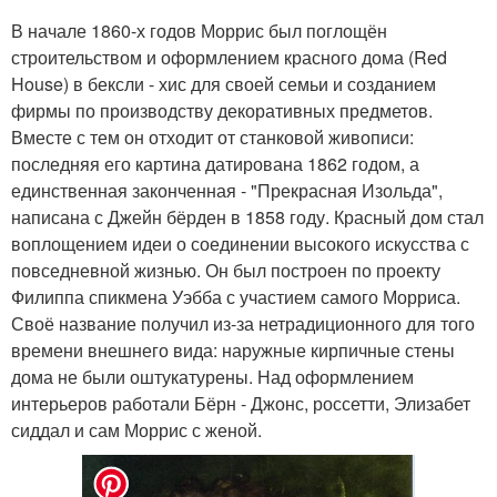
В начале 1860-х годов Моррис был поглощён
строительством и оформлением красного дома (Red
House) в бексли - хис для своей семьи и созданием
фирмы по производству декоративных предметов.
Вместе с тем он отходит от станковой живописи:
последняя его картина датирована 1862 годом, а
единственная законченная - "Прекрасная Изольда",
написана с Джейн бёрден в 1858 году. Красный дом стал
воплощением идеи о соединении высокого искусства с
повседневной жизнью. Он был построен по проекту
Филиппа спикмена Уэбба с участием самого Морриса.
Своё название получил из-за нетрадиционного для того
времени внешнего вида: наружные кирпичные стены
дома не были оштукатурены. Над оформлением
интерьеров работали Бёрн - Джонс, россетти, Элизабет
сиддал и сам Моррис с женой.