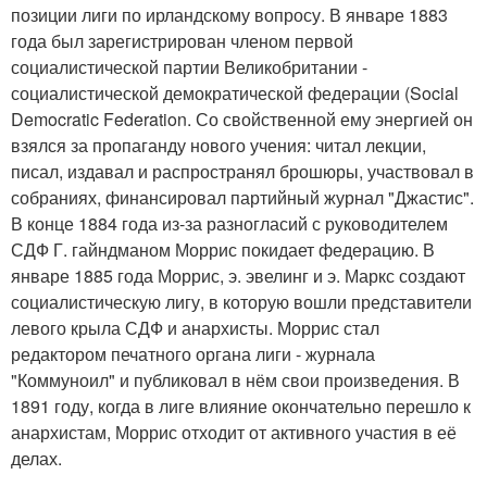
позиции лиги по ирландскому вопросу. В январе 1883
года был зарегистрирован членом первой
социалистической партии Великобритании -
социалистической демократической федерации (Social
Democratic Federation. Со свойственной ему энергией он
взялся за пропаганду нового учения: читал лекции,
писал, издавал и распространял брошюры, участвовал в
собраниях, финансировал партийный журнал "Джастис".
В конце 1884 года из-за разногласий с руководителем
СДФ Г. гайндманом Моррис покидает федерацию. В
январе 1885 года Моррис, э. эвелинг и э. Маркс создают
социалистическую лигу, в которую вошли представители
левого крыла СДФ и анархисты. Моррис стал
редактором печатного органа лиги - журнала
"Коммуноил" и публиковал в нём свои произведения. В
1891 году, когда в лиге влияние окончательно перешло к
анархистам, Моррис отходит от активного участия в её
делах.