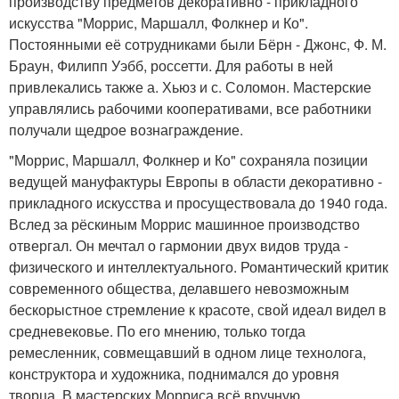
производству предметов декоративно - прикладного
искусства "Моррис, Маршалл, Фолкнер и Ко".
Постоянными её сотрудниками были Бёрн - Джонс, Ф. М.
Браун, Филипп Уэбб, россетти. Для работы в ней
привлекались также а. Хьюз и с. Соломон. Мастерские
управлялись рабочими кооперативами, все работники
получали щедрое вознаграждение.
"Моррис, Маршалл, Фолкнер и Ко" сохраняла позиции
ведущей мануфактуры Европы в области декоративно -
прикладного искусства и просуществовала до 1940 года.
Вслед за рёскиным Моррис машинное производство
отвергал. Он мечтал о гармонии двух видов труда -
физического и интеллектуального. Романтический критик
современного общества, делавшего невозможным
бескорыстное стремление к красоте, свой идеал видел в
средневековье. По его мнению, только тогда
ремесленник, совмещавший в одном лице технолога,
конструктора и художника, поднимался до уровня
творца. В мастерских Морриса всё вручную