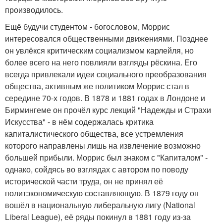
производилось.
Ещё будучи студентом - богословом, Моррис
интересовался общественными движениями. Позднее
он увлёкся критическим социализмом карлейля, но
более всего на него повлияли взгляды рёскина. Его
всегда привлекали идеи социального преобразования
общества, активным же политиком Моррис стал в
середине 70-х годов. В 1878 и 1881 годах в Лондоне и
Бирмингеме он прочёл курс лекций "Надежды и Страхи
Искусства" - в нём содержалась критика
капиталистического общества, все устремления
которого направлены лишь на извлечение возможно
большей прибыли. Моррис был знаком с "Капиталом" -
однако, сойдясь во взглядах с автором по поводу
исторической части труда, он не принял её
политэкономическую составляющую. В 1879 году он
вошёл в национальную либеральную лигу (National
Liberal League), её ряды покинул в 1881 году из-за