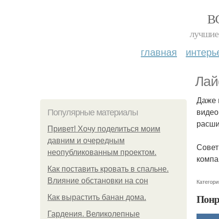
В
лучшие 
главная
интерь
Лай
Даже 
видео
Популярные материалы
расши
Привет! Хочу поделиться моим
давним и очередным
Совет
неопубликованным проектом.
компа
Как поставить кровать в спальне.
Влияние обстановки на сон
Категори
Понр
Как вырастить банан дома.
Гардения. Великолепные