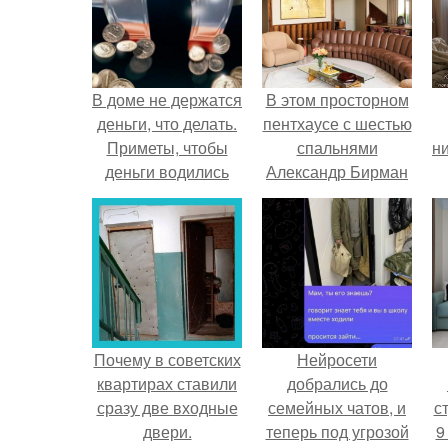
В доме не держатся
В этом просторном
деньги, что делать.
пентхаусе с шестью
Приметы, чтобы
спальнями
ни
деньги водились
Александр Бирман
живет со своей
семьей.
Почему в советских
Нейросети
квартирах ставили
добрались до
сразу две входные
семейных чатов, и
ст
двери.
теперь под угрозой
9