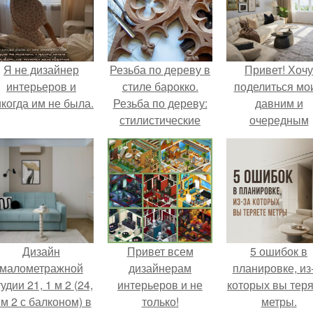
Я не дизайнер
Резьба по дереву в
Привет! Хочу
интерьеров и
стиле барокко.
поделиться мо
когда им не была.
Резьба по дереву:
давним и
стилистические
очередным
направления и
неопубликован
характерные узоры.
проектом.
Дизайн
Привет всем
5 ошибок в
малометражной
дизайнерам
планировке, из
удии 21, 1 м 2 (24,
интерьеров и не
которых вы тер
 м 2 с балконом) в
только!
метры.