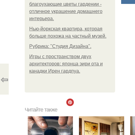
благоухающие цветы гардении -
отличное украшение домашнего
интерьера.
Нью-йоркская квартира, которая
больше похожа на частный музей.
Рубрика: "Студия Дизайна".
Игры с пространством двух
архитекторов: японца эири ота и
канадки Ирен гардпуа.
⇦
Читайте также