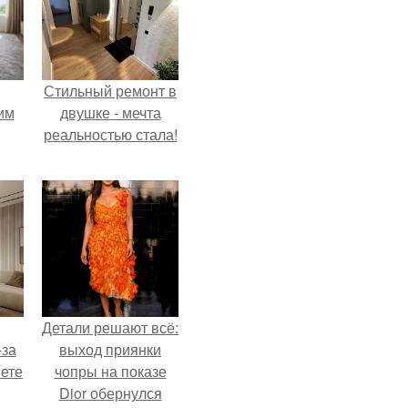
Стильный ремонт в
им
двушке - мечта
реальностью стала!
ным
Детали решают всё:
-за
выход приянки
яете
чопры на показе
Dior обернулся