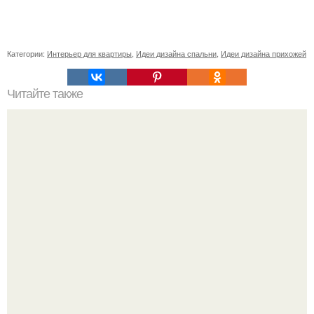
Категории:
Интерьер для квартиры
,
Идеи дизайна спальни
,
Идеи дизайна прихожей
Читайте также
Зачем необходима обработка кромки мебельных
деталей из дсп и ЛДСП?