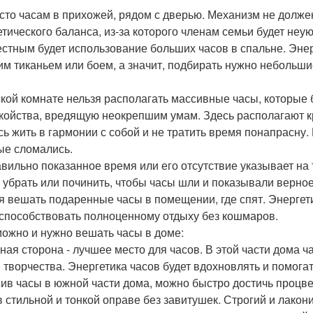
сто часам в прихожей, рядом с дверью. Механизм не должен
етического баланса, из-за которого членам семьи будет не
стным будет использование больших часов в спальне. Эне
им тиканьем или боем, а значит, подбирать нужно небольш
ской комнате нельзя располагать массивные часы, которые б
койства, вредящую неокрепшим умам. Здесь располагают кр
сь жить в гармонии с собой и не тратить время понапрасну.
ые сломались.
вильно показанное время или его отсутствие указывает на т
 убрать или починить, чтобы часы шли и показывали верно
я вешать подаренные часы в помещении, где спят. Энергет
 способствовать полноценному отдыху без кошмаров.
можно и нужно вешать часы в доме:
ная сторона - лучшее место для часов. В этой части дома ч
 творчества. Энергетика часов будет вдохновлять и помогат
ив часы в южной части дома, можно быстро достичь процвет
в стильной и тонкой оправе без завитушек. Строгий и лако