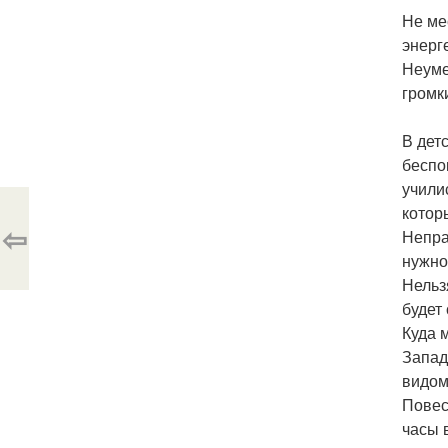
Не ме
энерг
Неуме
громк
В дет
беспо
учили
котор
⇦
Непра
нужно
Нельз
будет
Куда 
Запад
видом
Повес
часы 