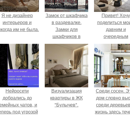
Я не дизайнер
Замок от шкафчика
Привет! Хочу
интерьеров и
в раздевалке.
поделиться мо
когда им не была.
Замки для
давним и
шкафчиков в
очередным
раздевалках –
неопубликован
безопасность
проектом.
вашего бизнеса
Нейросети
Визуализация
Среди сосен. Э
добрались до
квартиры в ЖК
дом словно вы
емейных чатов, и
"Булычев".
среди деревьев
еперь под угрозой
жизнь здесь теч
мамины нервы.
собственном ри
- спокойно, бе