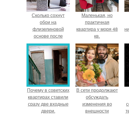
Сколько сохнут
Маленькая, но
обои на
практичная
флизелиновой
квартира у моря 48
ни
основе после
кв.
поклейки. Когда
высохнет клей?
Почему в советских
В сети продолжают
квартирах ставили
обсуждать
сразу две входные
изменения во
с
двери.
внешности
т
актрисы.