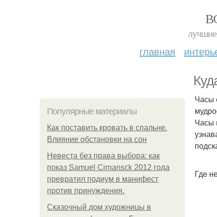
В
лучшие 
главная
интерь
Куд
Часы 
мудро
Популярные материалы
Часы 
Как поставить кровать в спальне.
узнав
Влияние обстановки на сон
подск
Невеста без права выбора: как
показ Samuel Cirnansck 2012 года
Где н
превратил подиум в манифест
против принуждения.
Сказочный дом художницы в