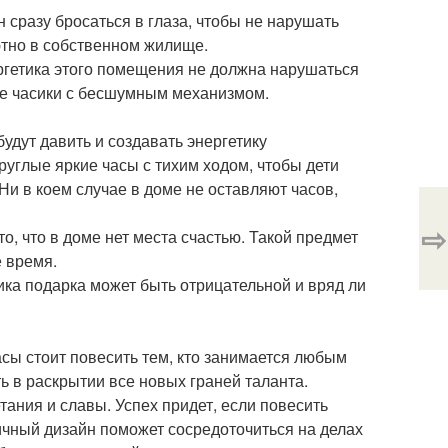
 сразу бросаться в глаза, чтобы не нарушать
уютно в собственном жилище.
ргетика этого помещения не должна нарушаться
ие часики с бесшумным механизмом.
удут давить и создавать энергетику
углые яркие часы с тихим ходом, чтобы дети
 Ни в коем случае в доме не оставляют часов,
⇨
о, что в доме нет места счастью. Такой предмет
е время.
ика подарка может быть отрицательной и вряд ли
асы стоит повесить тем, кто занимается любым
ь в раскрытии все новых граней таланта.
ания и славы. Успех придет, если повесить
ничный дизайн поможет сосредоточиться на делах