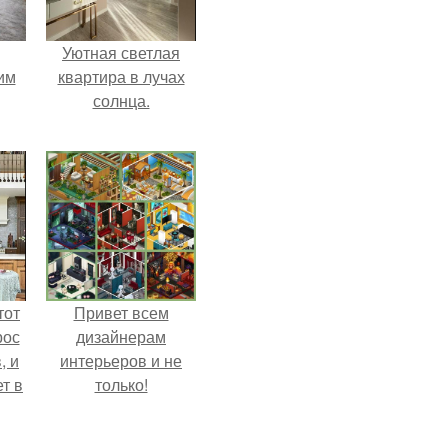
Уютная светлая
им
квартира в лучах
солнца.
ным
тот
Привет всем
рос
дизайнерам
, и
интерьеров и не
ет в
только!
тме
з