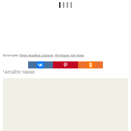
Категории:
Идеи дизайна спальни
,
Интерьер для дома
Читайте также
Как правильно обрезать герань, чтобы она пышно цвела.