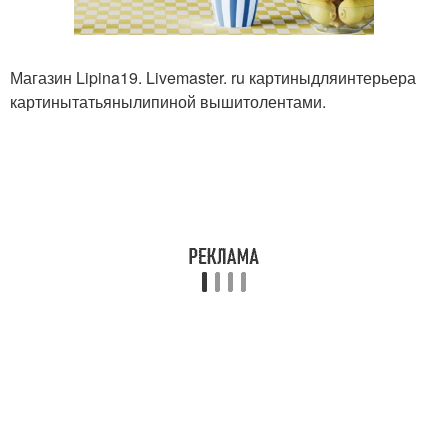
Магазин Lipina19. Livemaster. ru картиныдляинтерьера
картинытатьянылипиной вышитолентами.