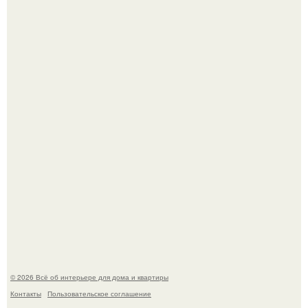
69-Летний житель Италии создал фальшивый античный
амфитеатр и долгое время успешно выдавал его за
настоящее историческое наследие.
Сокровища из Hoff.
© 2026 Всё об интерьере для дома и квартиры
Контакты
Пользовательское соглашение