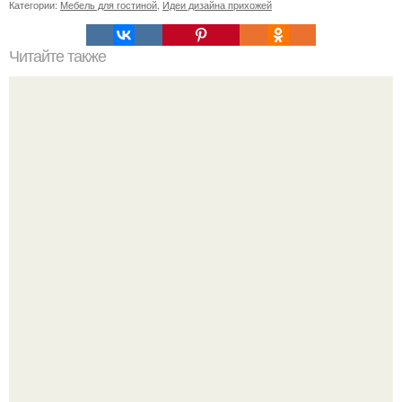
Категории:
Мебель для гостиной
,
Идеи дизайна прихожей
Читайте также
Как поставить кровать в спальне. Влияние обстановки на
сон