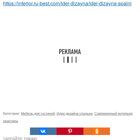
https://interior.ru-best.com/idei-dizayna/idei-dizayna-spalni
Категории:
Мебель для гостиной
,
Идеи дизайна спальни
,
Современный интерьер
квартиры
Читайте также