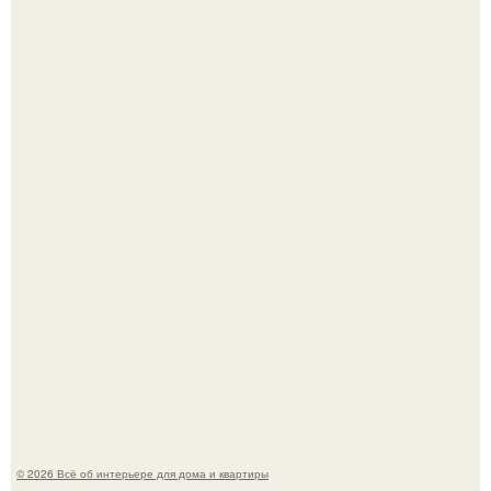
Круг замкнулся: психологиня Вероника Степанова снова
вышла замуж за собственного бывшего мужа.
Дизайн малометражной студии 21, 1 м 2 (24, 9 м 2 с
балконом) в Краснодаре.
© 2026 Всё об интерьере для дома и квартиры