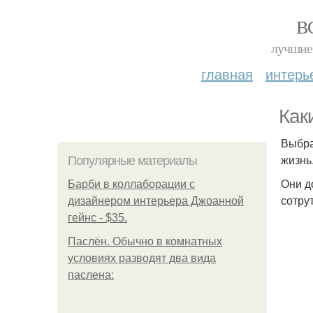
В
лучшие 
главная
интерь
Как
Выбра
жизнь
Популярные материалы
Они д
Барби в коллаборации с
сотру
дизайнером интерьера Джоанной
гейнс - $35.
Паслён. Обычно в комнатных
условиях разводят два вида
паслена: