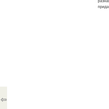
разна
прида
⇦