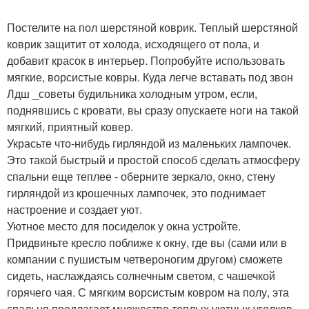
Постелите на пол шерстяной коврик. Теплый шерстяной
коврик защитит от холода, исходящего от пола, и
добавит красок в интерьер. Попробуйте использовать
мягкие, ворсистые ковры. Куда легче вставать под звон
Лдш _советы будильника холодным утром, если,
поднявшись с кровати, вы сразу опускаете ноги на такой
мягкий, приятный ковер.
Украсьте что-нибудь гирляндой из маленьких лампочек.
Это такой быстрый и простой способ сделать атмосферу
спальни еще теплее - оберните зеркало, окно, стену
гирляндой из крошечных лампочек, это поднимает
настроение и создает уют.
Уютное место для посиделок у окна устройте.
Придвиньте кресло поближе к окну, где вы (сами или в
компании с пушистым четвероногим другом) сможете
сидеть, наслаждаясь солнечным светом, с чашечкой
горячего чая. С мягким ворсистым ковром на полу, эта
спальня предлагает множество теплых уютных уголков