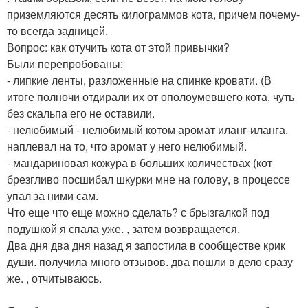
приземляются десять килограммов кота, причем почему-
то всегда задницей.
Вопрос: как отучить кота от этой привычки?
Были перепробованы:
- липкие ленты, разложенные на спинке кровати. (В
итоге полночи отдирали их от ополоумевшего кота, чуть
без скальпа его не оставили.
- нелюбимый - нелюбимый котом аромат иланг-иланга.
наплевал на то, что аромат у него нелюбимый.
- мандариновая кожура в больших количествах (кот
брезгливо посшибал шкурки мне на голову, в процессе
упал за ними сам.
Что еще что еще можно сделать? с брызгалкой под
подушкой я спала уже. , затем возвращается.
Два дня два дня назад я запостила в сообществе крик
души. получила много отзывов. два пошли в дело сразу
же. , отчитываюсь.