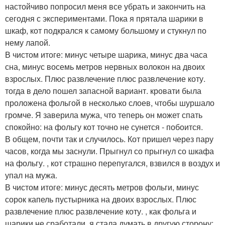
настойчиво попросил меня все убрать и закончить на
сегодня с экспериментами. Пока я прятала шарики в
шкаф, кот подкрался к самому большому и стукнул по
нему лапой.
В чистом итоге: минус четыре шарика, минус два часа
сна, минус восемь метров нервных волокон на двоих
взрослых. Плюс развлечение плюс развлечение коту.
тогда в дело пошел запасной вариант. кровати была
проложена фольгой в несколько слоев, чтобы шуршало
громче. Я заверила мужа, что теперь он может спать
спокойно: на фольгу кот точно не сунется - побоится.
В общем, почти так и случилось. Кот пришел через пару
часов, когда мы заснули. Прыгнул со прыгнул со шкафа
на фольгу. , кот страшно перепугался, взвился в воздух и
упал на мужа.
В чистом итоге: минус десять метров фольги, минус
сорок капель пустырника на двоих взрослых. Плюс
развлечение плюс развлечение коту. , как фольга и
шарики не сработали, я стала думать в другую сторону: