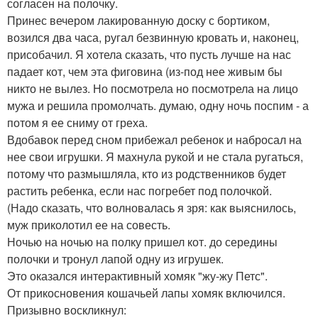
согласен на полочку.
Принес вечером лакированную доску с бортиком,
возился два часа, ругал безвинную кровать и, наконец,
присобачил. Я хотела сказать, что пусть лучше на нас
падает кот, чем эта фиговина (из-под нее живым бы
никто не вылез. Но посмотрела но посмотрела на лицо
мужа и решила промолчать. думаю, одну ночь поспим - а
потом я ее сниму от греха.
Вдобавок перед сном прибежал ребенок и набросал на
нее свои игрушки. Я махнула рукой и не стала ругаться,
потому что размышляла, кто из родственников будет
растить ребенка, если нас погребет под полочкой.
(Надо сказать, что волновалась я зря: как выяснилось,
муж приколотил ее на совесть.
Ночью на ночью на полку пришел кот. до середины
полочки и тронул лапой одну из игрушек.
Это оказался интерактивный хомяк "жу-жу Петс".
От прикосновения кошачьей лапы хомяк включился.
Призывно воскликнул: