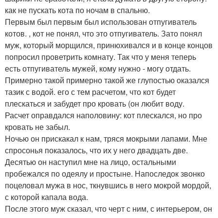
как не пускать кота по ночам в спальню.
Первым был первым был использован отпугиватель
котов. , кот не понял, что это отпугиватель. Зато понял
муж, который морщился, принюхивался и в конце концов
попросил проветрить комнату. Так что у меня теперь
есть отпугиватель мужей, кому нужно - могу отдать.
Примерно такой примерно такой же глупостью оказался
тазик с водой. его с тем расчетом, что кот будет
плескаться и забудет про кровать (он любит воду.
Расчет оправдался наполовину: кот плескался, но про
кровать не забыл.
Ночью он прискакал к нам, тряся мокрыми лапами. Мне
спросонья показалось, что их у него двадцать две.
Десятью он наступил мне на лицо, остальными
пробежался по одеялу и простыне. Напоследок звонко
поцеловал мужа в нос, ткнувшись в него мокрой мордой,
с которой капала вода.
После этого муж сказал, что черт с ним, с интерьером, он