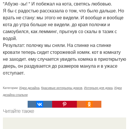
"Абузю -зы! " И побежал на кота, светясь любовью.
Я бы с радостью рассказала о том, что было дальше. Но
врать не стану: мы этого не видели. И вообще и вообще
кота до утра больше не видели. до края полочки и
самоубился, как лемминг, прыгнув со скалы в тазик с
водой.
Результат: полочку мы сняли. На спинке на спинке
кровати теперь сидит сторожевой хомяк. кот в комнату
не заходит. ему случается увидеть хомяка в приоткрытую
дверь, он раздувается до размеров манула и в ужасе
отступает.
Категории:
Идеи дизайна
,
Красивые интерьеры домов
,
Интерьер для дома
,
Идеи
дизайна спальни
Читайте также