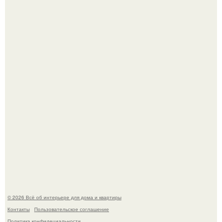
Нейросети добрались до семейных чатов, и теперь под
угрозой мамины нервы.
Дизайн малометражной студии 21, 1 м 2 (24, 9 м 2 с
балконом) в Краснодаре.
© 2026 Всё об интерьере для дома и квартиры
Контакты
Пользовательское соглашение
Политика конфидециальности