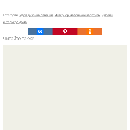
Категории:
Идеи дизайна спальни
,
Интерьер маленькой квартиры
,
Дизайн
интерьера дома
Читайте также
Значение картина с волками. В том случае, если вы
любите вышивать, то наверняка задумывались о том,
что означает та или иная вышитая вами картина.