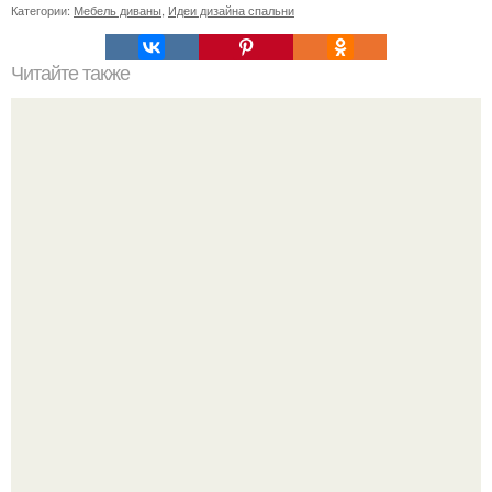
Категории:
Мебель диваны
,
Идеи дизайна спальни
Читайте также
Значение картина с волками. В том случае, если вы
любите вышивать, то наверняка задумывались о том,
что означает та или иная вышитая вами картина.