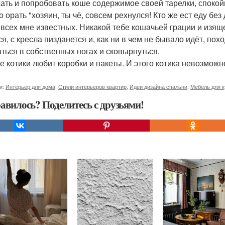
ать и попробовать коше содержимое своей тарелки, спокойн
о орать "хозяин, ты чё, совсем рехнулся! Кто же ест еду бе
з всех мне известных. Никакой тебе кошачьей грации и изящ
ся, с кресла пизданется и, как ни в чем не бывало идёт, пох
аться в собственных ногах и сковырнуться.
се котики любит коробки и пакеты. И этого котика невозможн
и:
Интерьер для дома
,
Стили интерьеров квартир
,
Идеи дизайна спальни
,
Мебель для к
авилось? Поделитесь с друзьями!