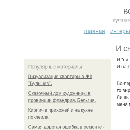
В
лучшие 
главная
интерь
И с
Я "ни
И на 
Популярные материалы
Визуализация квартиры в ЖК
Во-пе
"Булычев".
то ви
Сказочный дом художницы в
Лишь 
провинции фландрия, Бельгия.
меня 
Кирпич в прихожей и на кухне
поклеила.
Самая дорогая ошибка в ремонте -