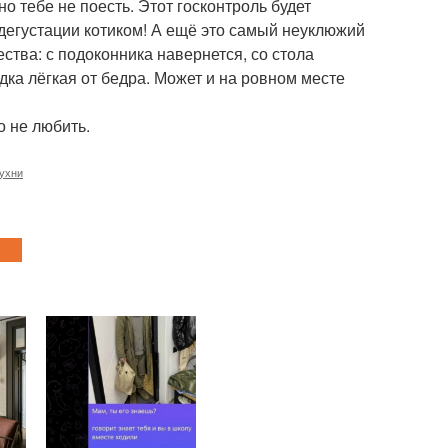
о тебе не поесть. Этот госконтроль будет
з дегустации котиком! А ещё это самый неуклюжий
ества: с подоконника навернется, со стола
одка лёгкая от бедра. Может и на ровном месте
о не любить.
ухни