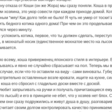
ну отказа от Коши (он же Жора) мы сразу поняли. Коша в п
ми хозяина, это укор совести при каждом приходе домой. Коти
ым "мяу! Как долго тебя не было! Я чуть не умер от тоски! 
ить бедного котика одного дома! При чем он это проделывае
лся через минуту.
 успокоить котика, первое, что ты должен сделать, переступи
, в мохнатый носик (единственное мохнатое место на лысом к
аивается.
по всему, коша приверженец японского стиля в интерьере. В
рываясь и явно не случайно сбрасывает на пол. Теперь мы 
 случае, если что-то оставили на виду - сами виноваты. Губ
отрительно оставленные возле кровати, ищите на кухне, сил
и коша его сбросил с гладильно доски вместе с доской.
любит запрыгивать на ручки и получать причитающиеся ему 
 то лысый) и его в принципе не ебет, что у хозяев нет блох.
ем они сразу подружились и живут душа в душу, разговарива
считает своим долгом контролировать качество принимаемо