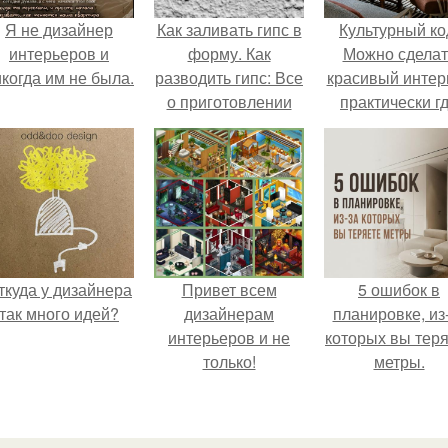
Я не дизайнер
Как заливать гипс в
Культурный ко
интерьеров и
форму. Как
Можно сделат
когда им не была.
разводить гипс: Все
красивый интер
о приготовлении
практически г
идеального
угодно.
раствора
ткуда у дизайнера
Привет всем
5 ошибок в
так много идей?
дизайнерам
планировке, из
интерьеров и не
которых вы тер
только!
метры.