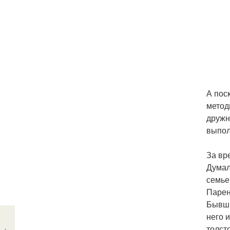
А пос
метод
дружн
выпол
За вр
Думал
семье
Парен
Бывши
него 
толст