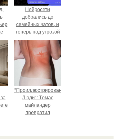
д.
Нейросети
ь
добрались до
ьер
семейных чатов, и
де
теперь под угрозой
мамины нервы.
"Проиллюстрированные
-за
Люди": Томас
яете
майландер
превратил
солнечные ожоги в
арт - объект.