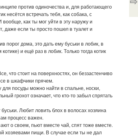
⇨
ринципе против одиночества и, для работающего
к несётся встречать тебя, как собака, с
И вообще, как ты мог уйти в эту наружу и
т, даже если ты просто пошел в туалет и
в порог дома, это дать ему буськи в лобик, в
отике) и ещё раз в лобик. Только тогда котик
се, что стоит на поверхностях, он беззастенчиво
все в шкафчики прячем.
ку для посуды можно найти в спальне, носки,
ьный грохот означает, что кто-то забыл спрятать
буськи. Любит ловить блох в волосах хозяина
 Сам процесс важен.
ют о своем, пьют вместе чай, спят тоже вместе.
й хозяевами пищи. В случае если ты не дал