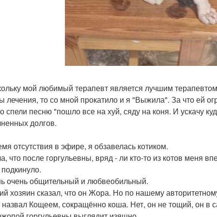
кольку мой любимый терапевт является лучшим терапевто
ы лечения, то со мной прокатило и я "Выжила". За что ей о
о спели песню "пошло все на хуй, сяду на коня. И ускачу куд
ненных долгов.
емя отсутствия в эфире, я обзавелась котиком.
а, что после горгульевны, вряд - ли кто-то из котов меня в
 подкинуло.
ь очень общительный и любвеобильный.
й хозяин сказал, что он Жора. Но по нашему авторитетно
и назвал Кощеем, сокращённо коша. Нет, он не тощий, он в
ожопой горгульевны выглядит изящно.