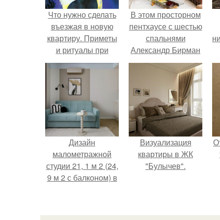
Что нужно сделать
В этом просторном
въезжая в новую
пентхаусе с шестью
квартиру. Приметы
спальнями
ни
и ритуалы при
Александр Бирман
новоселье
живет со своей
семьей.
Дизайн
Визуализация
О
малометражной
квартиры в ЖК
студии 21, 1 м 2 (24,
"Булычев".
9 м 2 с балконом) в
Краснодаре.