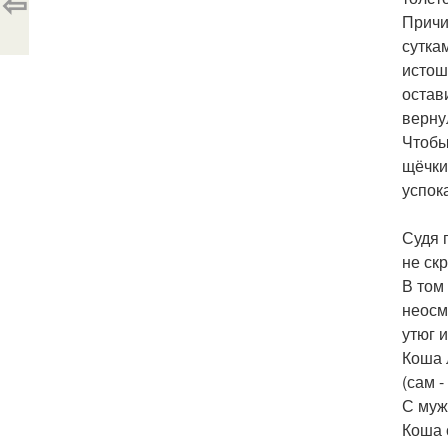
⇦
Причи
сутка
истошн
остав
верну
Чтобы
щёчки
успок
Судя 
не ск
В том
неосм
утюг 
Коша 
(сам -
С муж
Коша 