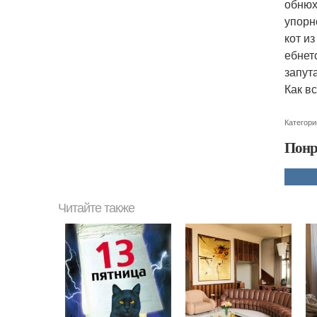
обнюх
упорн
кот и
ебнет
запут
Как в
Категори
Понр
Читайте также